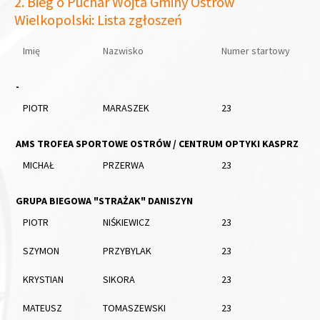
2. Bieg o Puchar Wójta Gminy Ostrów
Wielkopolski: Lista zgłoszeń
Imię
Nazwisko
Numer startowy
-
PIOTR
MARASZEK
23
AMS TROFEA SPORTOWE OSTRÓW / CENTRUM OPTYKI KASPRZ
MICHAŁ
PRZERWA
23
GRUPA BIEGOWA "STRAŻAK" DANISZYN
PIOTR
NIŚKIEWICZ
23
SZYMON
PRZYBYLAK
23
KRYSTIAN
SIKORA
23
MATEUSZ
TOMASZEWSKI
23