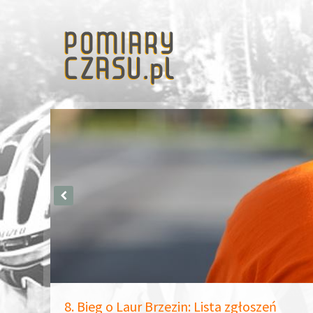
8. Bieg o Laur Brzezin: Lista zgłoszeń