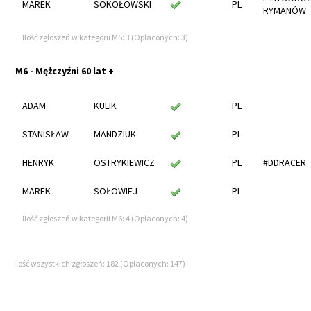
MAREK
SOKOŁOWSKI
PL
RYMANÓW
Ilość zgłoszeń w kategorii M5: 3 (Opłaconych: 3)
M6 - Mężczyźni 60 lat +
ADAM
KULIK
PL
STANISŁAW
MANDZIUK
PL
HENRYK
OSTRYKIEWICZ
PL
#DDRACER
MAREK
SOŁOWIEJ
PL
Ilość zgłoszeń w kategorii M6: 4 (Opłaconych: 4)
Ilość wszystkich zgłoszeń: 182 (Opłaconych: 147)