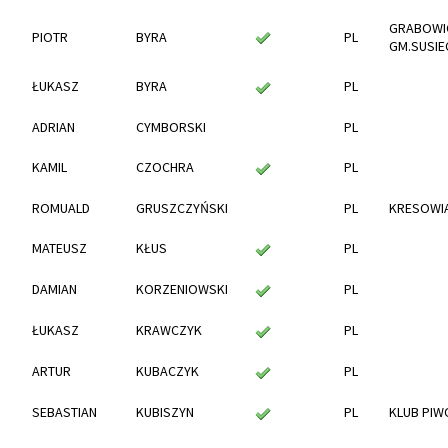
GRABOWI
PIOTR
BYRA
PL
GM.SUSIE
ŁUKASZ
BYRA
PL
ADRIAN
CYMBORSKI
PL
KAMIL
CZOCHRA
PL
ROMUALD
GRUSZCZYŃSKI
PL
KRESOWIA
MATEUSZ
KŁUS
PL
DAMIAN
KORZENIOWSKI
PL
ŁUKASZ
KRAWCZYK
PL
ARTUR
KUBACZYK
PL
SEBASTIAN
KUBISZYN
PL
KLUB PI