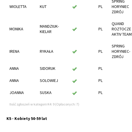
SPRING
WIOLETTA
KUT
PL
HORYNIEC
ZDRÓJ
QUAND
MANDZIUK-
MONIKA
PL
ROZTOCZE
KIELAR
AKTIV TEAM
SPRING
IRENA
RYKAŁA
PL
HORYNIEC-
ZDRÓJ
ANNA
SIDORUK
PL
ANNA
SOLOWIEJ
PL
JOANNA
SUSKA
PL
Ilość zgłoszeń w kategorii K4: 9 (Opłaconych: 7)
K5 - Kobiety 50-59 lat