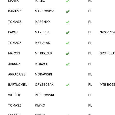
MAREK
MALEC
PL
DARIUSZ
MARKOWICZ
PL
TOMASZ
MASEŁKO
PL
PAWEŁ
MAZUREK
PL
NKS ZRY
TOMASZ
MICHALAK
PL
MARCIN
MITRUCZUK
PL
SP3 PUŁ
JANUSZ
MONACH
PL
ARKADIUSZ
MORAWSKI
PL
BARTŁOMIEJ
ORYSZCZAK
PL
MTB ROZ
WIESIEK
PIECHOWSKI
PL
TOMASZ
PIWKO
PL