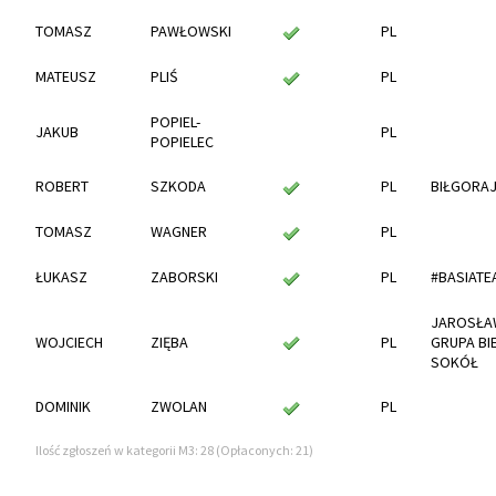
TOMASZ
PAWŁOWSKI
PL
MATEUSZ
PLIŚ
PL
POPIEL-
JAKUB
PL
POPIELEC
ROBERT
SZKODA
PL
BIŁGORAJ
TOMASZ
WAGNER
PL
ŁUKASZ
ZABORSKI
PL
#BASIATE
JAROSŁA
WOJCIECH
ZIĘBA
PL
GRUPA B
SOKÓŁ
DOMINIK
ZWOLAN
PL
Ilość zgłoszeń w kategorii M3: 28 (Opłaconych: 21)