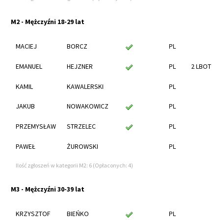
M2 - Mężczyźni 18-29 lat
MACIEJ
BORCZ
PL
EMANUEL
HEJZNER
PL
2 LBOT
KAMIL
KAWALERSKI
PL
JAKUB
NOWAKOWICZ
PL
PRZEMYSŁAW
STRZELEC
PL
PAWEŁ
ŻUROWSKI
PL
Ilość zgłoszeń w kategorii M2: 6 (Opłaconych: 4)
M3 - Mężczyźni 30-39 lat
KRZYSZTOF
BIEŃKO
PL