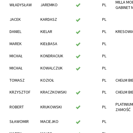
MILLA MO
WŁADYSŁAW
JAREMKO
PL
GABINET 
JACEK
KARDASZ
PL
DANIEL
KIELAR
PL
KRESOWIA
MAREK
KIEŁBASA
PL
MICHAŁ
KONDRACIUK
PL
MICHAŁ
KOWALCZUK
PL
TOMASZ
KOZIOŁ
PL
CHEŁM BI
KRZYSZTOF
KRACZKOWSKI
PL
CHEŁM BI
PLATINIU
ROBERT
KRUKOWSKI
PL
ZAMOŚĆ
SŁAWOMIR
MACIEJKO
PL