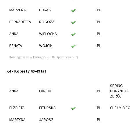
MARZENA
PUKAS
PL
BERNADETTA
ROGOŻA
PL
ANNA
WIELOCKA
PL
RENATA
WÓJCIK
PL
Ilość zgłoszeń w kategorii K3: 8 (Opłaconych: 7)
K4 - Kobiety 40-49 lat
SPRING
ANNA
FARION
PL
HORYNIEC-
ZDRÓJ
ELŻBIETA
FITURSKA
PL
CHEŁM BIE
MARTYNA
JAROSZ
PL