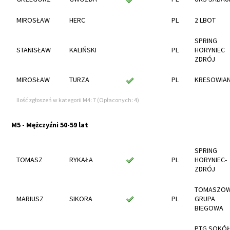
MIROSŁAW
HERC
PL
2 LBOT
SPRING
STANISŁAW
KALIŃSKI
PL
HORYNIEC
ZDRÓJ
MIROSŁAW
TURZA
PL
KRESOWIAN
Ilość zgłoszeń w kategorii M4: 7 (Opłaconych: 4)
M5 - Mężczyźni 50-59 lat
SPRING
TOMASZ
RYKAŁA
PL
HORYNIEC-
ZDRÓJ
TOMASZO
MARIUSZ
SIKORA
PL
GRUPA
BIEGOWA
PTG SOKÓ