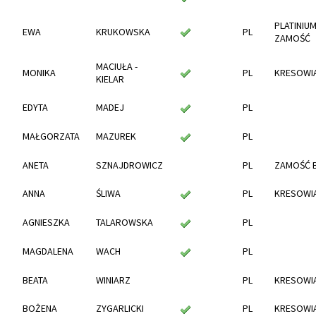
PLATINIU
EWA
KRUKOWSKA
PL
ZAMOŚĆ
MACIUŁA -
MONIKA
PL
KRESOWIA
KIELAR
EDYTA
MADEJ
PL
MAŁGORZATA
MAZUREK
PL
ANETA
SZNAJDROWICZ
PL
ZAMOŚĆ 
ANNA
ŚLIWA
PL
KRESOWIA
AGNIESZKA
TALAROWSKA
PL
MAGDALENA
WACH
PL
BEATA
WINIARZ
PL
KRESOWIA
BOŻENA
ZYGARLICKI
PL
KRESOWIA