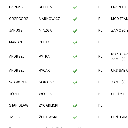
DARIUSZ
KUFERA
PL
FRAPOL R
GRZEGORZ
MARKOWICZ
PL
MGD TEA
JANUSZ
MIAZGA
PL
ZAMOŚĆ 
MARIAN
PUDŁO
PL
ROZBIEG
ANDRZEJ
PYTKA
PL
ZAMOŚĆ
ANDRZEJ
RYCAK
PL
UKS SABA
SŁAWOMIR
SOKALSKI
PL
ZAMOŚĆ 
JÓZEF
WÓJCIK
PL
CHEŁM BI
STANISŁAW
ZYGARLICKI
PL
JACEK
ŻUROWSKI
PL
HEŃTEAM