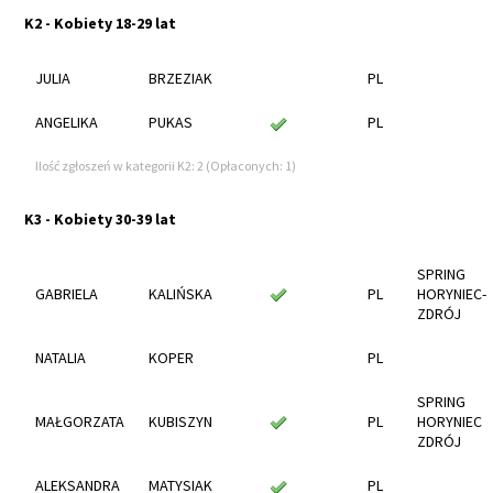
K2 - Kobiety 18-29 lat
JULIA
BRZEZIAK
PL
ANGELIKA
PUKAS
PL
Ilość zgłoszeń w kategorii K2: 2 (Opłaconych: 1)
K3 - Kobiety 30-39 lat
SPRING
GABRIELA
KALIŃSKA
PL
HORYNIEC-
ZDRÓJ
NATALIA
KOPER
PL
SPRING
MAŁGORZATA
KUBISZYN
PL
HORYNIEC
ZDRÓJ
ALEKSANDRA
MATYSIAK
PL