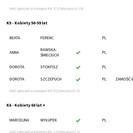
Ilość zgłoszeń w kategorii K4: 17 (Opłaconych: 15)
K5 - Kobiety 50-59 lat
BEATA
FERENC
PL
RAWSKA-
ANNA
PL
ŚMIECIUCH
DOROTA
STOKFISZ
PL
DOROTA
SZCZEPUCH
PL
ZAMOŚĆ 
Ilość zgłoszeń w kategorii K5: 4 (Opłaconych: 3)
K6 - Kobiety 60 lat +
MARCELINA
WYŁUPEK
PL
Ilość zgłoszeń w kategorii K6: 1 (Opłaconych: 1)