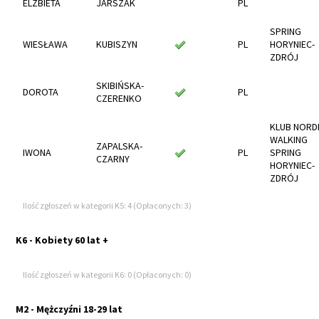
ELZBIETA
JARSZAK
PL
SPRING
WIESŁAWA
KUBISZYN
PL
HORYNIEC-
ZDRÓJ
SKIBIŃSKA-
DOROTA
PL
CZERENKO
KLUB NORD
WALKING
ZAPALSKA-
IWONA
PL
SPRING
CZARNY
HORYNIEC-
ZDRÓJ
Ilość zgłoszeń w kategorii K5: 4 (Opłaconych: 3)
K6 - Kobiety 60 lat +
Ilość zgłoszeń w kategorii K6: 0 (Opłaconych: 0)
M2 - Mężczyźni 18-29 lat