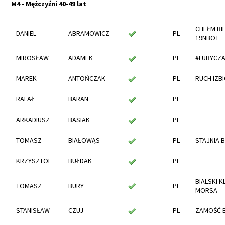
M4 - Mężczyźni 40-49 lat
CHEŁM BI
DANIEL
ABRAMOWICZ
PL
19NBOT
MIROSŁAW
ADAMEK
PL
#LUBYCZA
MAREK
ANTOŃCZAK
PL
RUCH IZB
RAFAŁ
BARAN
PL
ARKADIUSZ
BASIAK
PL
TOMASZ
BIAŁOWĄS
PL
STAJNIA 
KRZYSZTOF
BUŁDAK
PL
BIALSKI K
TOMASZ
BURY
PL
MORSA
STANISŁAW
CZUJ
PL
ZAMOŚĆ 