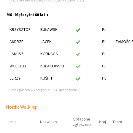
Ilość zgłoszeń w kategorii M5: 16 (Opłaconych: 11)
M6 - Mężczyźni 60 lat +
KRZYSZTOF
BUŁAWSKI
PL
ANDRZEJ
JACEK
PL
ZAMOŚĆ 
JANUSZ
KORNAGA
PL
WOJCIECH
KUŁAKOWSKI
PL
JERZY
KUŚPIT
PL
Ilość zgłoszeń w kategorii M6: 5 (Opłaconych: 5)
Nordic Walking:
Opłacone
Imię
Nazwisko
Kraj
Team
zgłoszenie