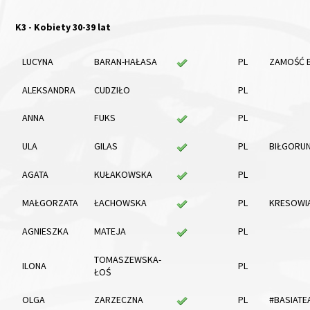
K3 - Kobiety 30-39 lat
LUCYNA
BARAN-HAŁASA
PL
ZAMOŚĆ 
ALEKSANDRA
CUDZIŁO
PL
ANNA
FUKS
PL
ULA
GILAS
PL
BIŁGORU
AGATA
KUŁAKOWSKA
PL
MAŁGORZATA
ŁACHOWSKA
PL
KRESOWIA
AGNIESZKA
MATEJA
PL
TOMASZEWSKA-
ILONA
PL
ŁOŚ
OLGA
ZARZECZNA
PL
#BASIATE