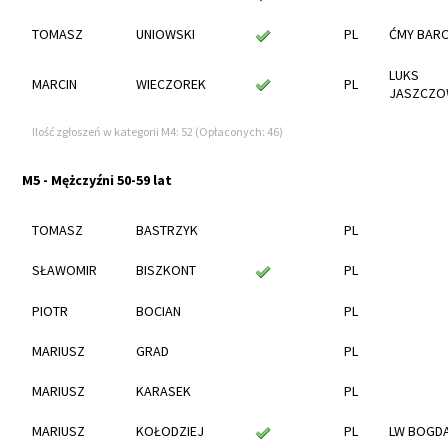
TOMASZ
UNIOWSKI
PL
ĆMY BAR
LUKS
MARCIN
WIECZOREK
PL
JASZCZO
Ilość zgłoszeń w kategorii M4: 52 (Opłaconych: 46)
M5 - Mężczyźni 50-59 lat
TOMASZ
BASTRZYK
PL
SŁAWOMIR
BISZKONT
PL
PIOTR
BOCIAN
PL
MARIUSZ
GRAD
PL
MARIUSZ
KARASEK
PL
MARIUSZ
KOŁODZIEJ
PL
LW BOGD