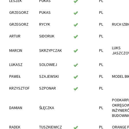
LESZEK
PUKAS
PL
GRZEGORZ
PUKAS
PL
GRZEGORZ
RYCYK
PL
RUCH IZB
ARTUR
SIDORUK
PL
LUKS
MARCIN
SKRZYPCZAK
PL
JASZCZO
LUKASZ
SOLOWIEJ
PL
PAWEŁ
SZAJEWSKI
PL
MODEL BI
KRZYSZTOF
SZPONAR
PL
PODKARP
OKRĘGOW
DAMIAN
ŚLĘCZKA
PL
INŻYNIER
BUDOWNI
RADEK
TUSZKIEWICZ
PL
ORANGE 