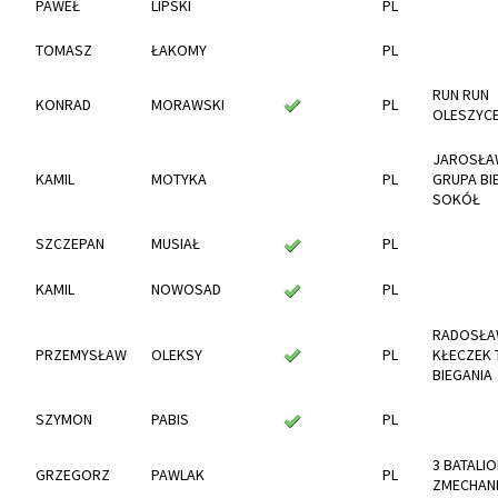
PAWEŁ
LIPSKI
PL
TOMASZ
ŁAKOMY
PL
RUN RUN
KONRAD
MORAWSKI
PL
OLESZYC
JAROSŁA
KAMIL
MOTYKA
PL
GRUPA B
SOKÓŁ
SZCZEPAN
MUSIAŁ
PL
KAMIL
NOWOSAD
PL
RADOSŁ
PRZEMYSŁAW
OLEKSY
PL
KŁECZEK 
BIEGANIA
SZYMON
PABIS
PL
3 BATALI
GRZEGORZ
PAWLAK
PL
ZMECHAN