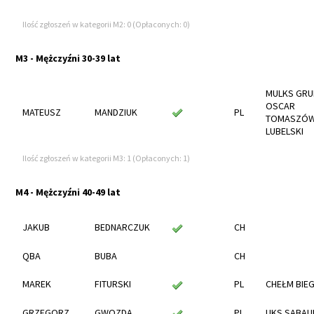
Ilość zgłoszeń w kategorii M2: 0 (Opłaconych: 0)
M3 - Mężczyźni 30-39 lat
MULKS GRU
OSCAR
MATEUSZ
MANDZIUK
PL
TOMASZÓ
LUBELSKI
Ilość zgłoszeń w kategorii M3: 1 (Opłaconych: 1)
M4 - Mężczyźni 40-49 lat
JAKUB
BEDNARCZUK
CH
QBA
BUBA
CH
MAREK
FITURSKI
PL
CHEŁM BIE
GRZEGORZ
GWOZDA
PL
UKS SABAU