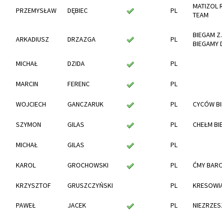
MATIZOL 
PRZEMYSŁAW
DĘBIEC
PL
TEAM
BIEGAM Z.
ARKADIUSZ
DRZAZGA
PL
BIEGAMY 
MICHAŁ
DZIDA
PL
MARCIN
FERENC
PL
WOJCIECH
GANCZARUK
PL
CYCÓW B
SZYMON
GILAS
PL
CHEŁM BI
MICHAŁ
GILAS
PL
KAROL
GROCHOWSKI
PL
ĆMY BAR
KRZYSZTOF
GRUSZCZYŃSKI
PL
KRESOWIA
PAWEŁ
JACEK
PL
NIEZRZE