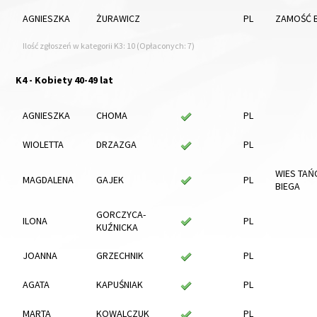
AGNIESZKA
ŻURAWICZ
PL
ZAMOŚĆ 
Ilość zgłoszeń w kategorii K3: 10 (Opłaconych: 7)
K4 - Kobiety 40-49 lat
AGNIESZKA
CHOMA
PL
WIOLETTA
DRZAZGA
PL
WIES TAŃC
MAGDALENA
GAJEK
PL
BIEGA
GORCZYCA-
ILONA
PL
KUŹNICKA
JOANNA
GRZECHNIK
PL
AGATA
KAPUŚNIAK
PL
MARTA
KOWALCZUK
PL