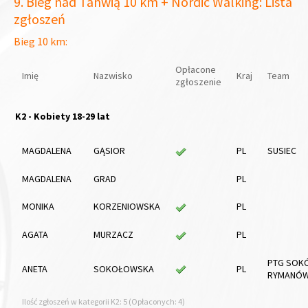
9. Bieg nad Tanwią 10 km + Nordic Walking: Lista
zgłoszeń
Bieg 10 km:
Opłacone
Imię
Nazwisko
Kraj
Team
zgłoszenie
K2 - Kobiety 18-29 lat
MAGDALENA
GĄSIOR
PL
SUSIEC
MAGDALENA
GRAD
PL
MONIKA
KORZENIOWSKA
PL
AGATA
MURZACZ
PL
PTG SOK
ANETA
SOKOŁOWSKA
PL
RYMANÓ
Ilość zgłoszeń w kategorii K2: 5 (Opłaconych: 4)