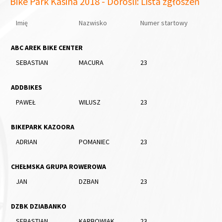
Bike Park Kasina 2018 - Dorośli: Lista zgłoszeń
Imię
Nazwisko
Numer startowy
ABC AREK BIKE CENTER
SEBASTIAN
MACURA
23
ADDBIKES
PAWEŁ
WILUSZ
23
BIKEPARK KAZOORA
ADRIAN
POMANIEC
23
CHEŁMSKA GRUPA ROWEROWA
JAN
DZBAN
23
DZBK DZIABANKO
SEBASTIAN
KARBOWIAK
23