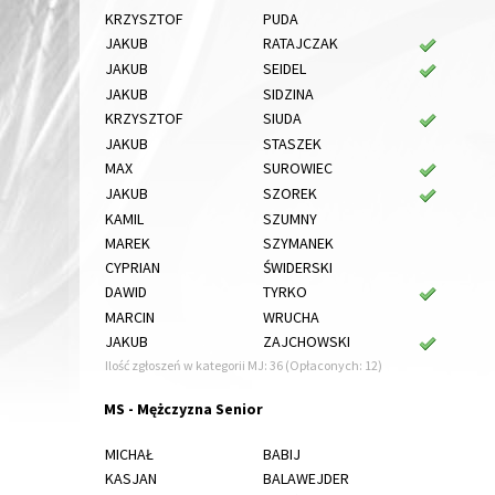
KRZYSZTOF
PUDA
JAKUB
RATAJCZAK
JAKUB
SEIDEL
JAKUB
SIDZINA
KRZYSZTOF
SIUDA
JAKUB
STASZEK
MAX
SUROWIEC
JAKUB
SZOREK
KAMIL
SZUMNY
MAREK
SZYMANEK
CYPRIAN
ŚWIDERSKI
DAWID
TYRKO
MARCIN
WRUCHA
JAKUB
ZAJCHOWSKI
Ilość zgłoszeń w kategorii MJ: 36 (Opłaconych: 12)
MS - Mężczyzna Senior
MICHAŁ
BABIJ
KASJAN
BALAWEJDER