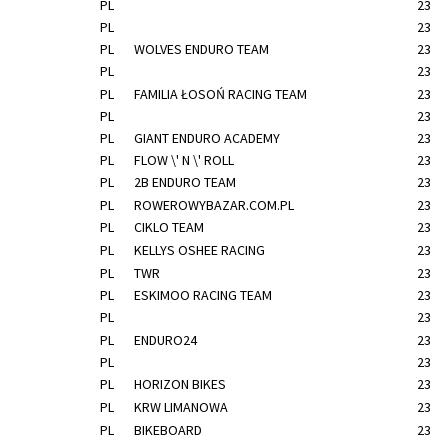
PL
23
PL
23
PL
WOLVES ENDURO TEAM
23
PL
23
PL
FAMILIA ŁOSOŃ RACING TEAM
23
PL
23
PL
GIANT ENDURO ACADEMY
23
PL
FLOW \' N \' ROLL
23
PL
2B ENDURO TEAM
23
PL
ROWEROWYBAZAR.COM.PL
23
PL
CIKLO TEAM
23
PL
KELLYS OSHEE RACING
23
PL
TWR
23
PL
ESKIMOO RACING TEAM
23
PL
23
PL
ENDURO24
23
PL
23
PL
HORIZON BIKES
23
PL
KRW LIMANOWA
23
PL
BIKEBOARD
23