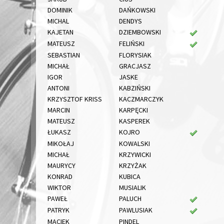
DOMINIK
DAŃKOWSKI
MICHAL
DENDYS
KAJETAN
DZIEMBOWSKI
MATEUSZ
FELIŃSKI
SEBASTIAN
FLORYSIAK
MICHAŁ
GRACJASZ
IGOR
JASKE
ANTONI
KABZIŃSKI
KRZYSZTOF KRISS
KACZMARCZYK
MARCIN
KARPĘCKI
MATEUSZ
KASPEREK
ŁUKASZ
KOJRO
MIKOŁAJ
KOWALSKI
MICHAŁ
KRZYWICKI
MAURYCY
KRZYŻAK
KONRAD
KUBICA
WIKTOR
MUSIALIK
PAWEŁ
PALUCH
PATRYK
PAWLUSIAK
MACIEK
PINDEL