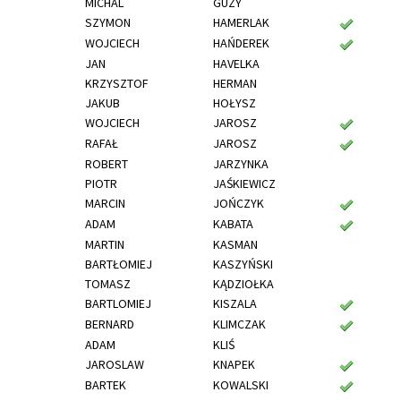
MICHAL
GUZY
SZYMON
HAMERLAK
WOJCIECH
HAŃDEREK
JAN
HAVELKA
KRZYSZTOF
HERMAN
JAKUB
HOŁYSZ
WOJCIECH
JAROSZ
RAFAŁ
JAROSZ
ROBERT
JARZYNKA
PIOTR
JAŚKIEWICZ
MARCIN
JOŃCZYK
ADAM
KABATA
MARTIN
KASMAN
BARTŁOMIEJ
KASZYŃSKI
TOMASZ
KĄDZIOŁKA
BARTLOMIEJ
KISZALA
BERNARD
KLIMCZAK
ADAM
KLIŚ
JAROSLAW
KNAPEK
BARTEK
KOWALSKI