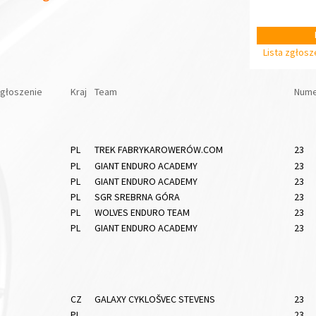
Lista zgłos
głoszenie
Kraj
Team
Nume
PL
TREK FABRYKAROWERÓW.COM
23
PL
GIANT ENDURO ACADEMY
23
PL
GIANT ENDURO ACADEMY
23
PL
SGR SREBRNA GÓRA
23
PL
WOLVES ENDURO TEAM
23
PL
GIANT ENDURO ACADEMY
23
CZ
GALAXY CYKLOŠVEC STEVENS
23
PL
23