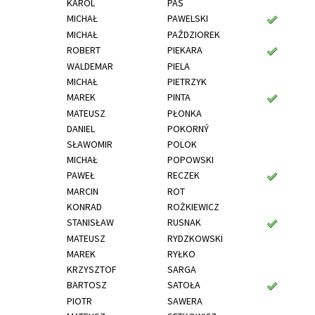
KAROL
PAŚ
MICHAŁ
PAWELSKI
MICHAŁ
PAŹDZIOREK
ROBERT
PIEKARA
WALDEMAR
PIELA
MICHAŁ
PIETRZYK
MAREK
PINTA
MATEUSZ
PŁONKA
DANIEL
POKORNÝ
SŁAWOMIR
POLOK
MICHAŁ
POPOWSKI
PAWEŁ
RECZEK
MARCIN
ROT
KONRAD
ROŻKIEWICZ
STANISŁAW
RUSNAK
MATEUSZ
RYDZKOWSKI
MAREK
RYŁKO
KRZYSZTOF
SARGA
BARTOSZ
SATOŁA
PIOTR
SAWERA