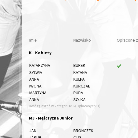
Imię
Nazwisko
Opłacone z
K - Kobiety
KATARZYNA
BUREK
SYLWIA
KATANA
ANNA
KULPA
IWONA
KURCZAB
MARTYNA
PUDA
ANNA
SOJKA
Ilość zgłoszeń w kategorii K: 6 (Opłaconych: 1)
MJ - Mężczyzna Junior
JAN
BRONCZEK
JAKUB
CIUS