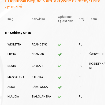
I. Ochabski Bieg na 5 km. Aktywne dziołchy.: Lista
zgłoszeń
Opłacone
Imię
Nazwisko
Kraj
Team
zgłoszenie
K - Kobiety OPEN
WIOLETTA
ADAMCZYK
PL
EDYTA
ADAMIAK
PL
ŚWIRY STE
KOBIETY N
BEATA
BAJCAR
PL
5+
MAGDALENA
BALICKA
PL
ANNA
BĄKOWSKA
PL
KLAUDIA
BIAŁOJAŃSKA
PL