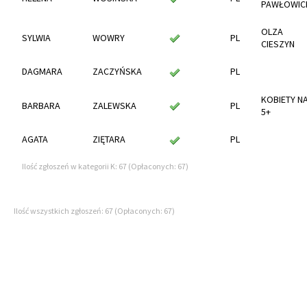
PAWŁOWIC
OLZA
SYLWIA
WOWRY
PL
CIESZYN
DAGMARA
ZACZYŃSKA
PL
KOBIETY N
BARBARA
ZALEWSKA
PL
5+
AGATA
ZIĘTARA
PL
Ilość zgłoszeń w kategorii K: 67 (Opłaconych: 67)
Ilość wszystkich zgłoszeń: 67 (Opłaconych: 67)