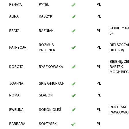
RENATA
PYTEL
PL
ALINA
RASZYK
PL
KOBIETY N
BEATA
RAŹNIAK
PL
5+
ROZMUS-
BIELSZCZA
PATRYCJA
PL
PROCNER
BIEGAJĄ
BIEGNĘ, ŻE
DOROTA
RYSZKOWSKA
PL
BARTEK
MÓGŁ BIE
JOANNA
SKIBA-MURACH
PL
ROMA
SLABON
PL
RUNTEAM
EWELINA
SOKÓŁ-OLEŚ
PL
PAWŁOWIC
BARBARA
SOŁTYSEK
PL