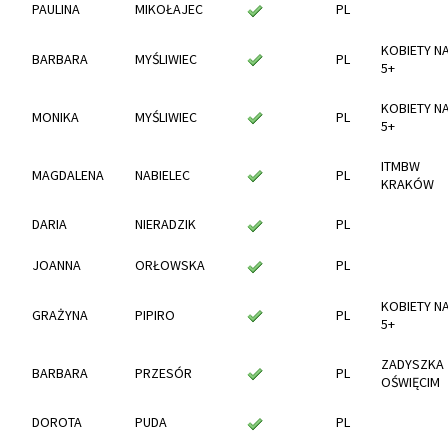
PAULINA
MIKOŁAJEC
PL
KOBIETY N
BARBARA
MYŚLIWIEC
PL
5+
KOBIETY N
MONIKA
MYŚLIWIEC
PL
5+
ITMBW
MAGDALENA
NABIELEC
PL
KRAKÓW
DARIA
NIERADZIK
PL
JOANNA
ORŁOWSKA
PL
KOBIETY N
GRAŻYNA
PIPIRO
PL
5+
ZADYSZKA
BARBARA
PRZESÓR
PL
OŚWIĘCIM
DOROTA
PUDA
PL