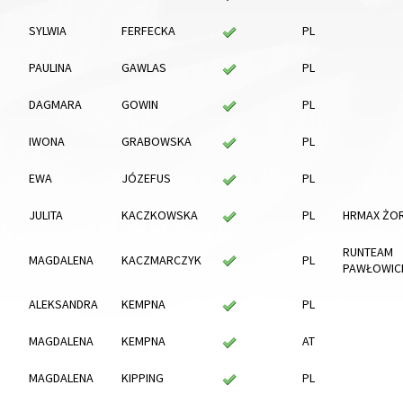
SYLWIA
FERFECKA
PL
PAULINA
GAWLAS
PL
DAGMARA
GOWIN
PL
IWONA
GRABOWSKA
PL
EWA
JÓZEFUS
PL
JULITA
KACZKOWSKA
PL
HRMAX ŻO
RUNTEAM
MAGDALENA
KACZMARCZYK
PL
PAWŁOWIC
ALEKSANDRA
KEMPNA
PL
MAGDALENA
KEMPNA
AT
MAGDALENA
KIPPING
PL