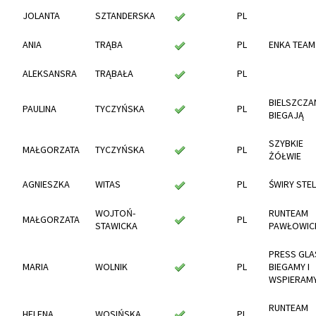
JOLANTA
SZTANDERSKA
PL
ANIA
TRĄBA
PL
ENKA TEAM
ALEKSANSRA
TRĄBAŁA
PL
BIELSZCZA
PAULINA
TYCZYŃSKA
PL
BIEGAJĄ
SZYBKIE
MAŁGORZATA
TYCZYŃSKA
PL
ŻÓŁWIE
AGNIESZKA
WITAS
PL
ŚWIRY STE
WOJTOŃ-
RUNTEAM
MAŁGORZATA
PL
STAWICKA
PAWŁOWIC
PRESS GLA
MARIA
WOLNIK
PL
BIEGAMY I
WSPIERAM
RUNTEAM
HELENA
WOSIŃSKA
PL