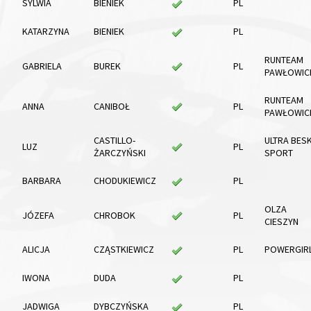
SYLWIA
BIENIEK
PL
KATARZYNA
BIENIEK
PL
RUNTEAM
GABRIELA
BUREK
PL
PAWŁOWIC
RUNTEAM
ANNA
CANIBOŁ
PL
PAWŁOWIC
CASTILLO-
ULTRA BESK
LUZ
PL
ŻARCZYŃSKI
SPORT
BARBARA
CHODUKIEWICZ
PL
OLZA
JÓZEFA
CHROBOK
PL
CIESZYN
ALICJA
CZĄSTKIEWICZ
PL
POWERGIR
IWONA
DUDA
PL
JADWIGA
DYBCZYŃSKA
PL