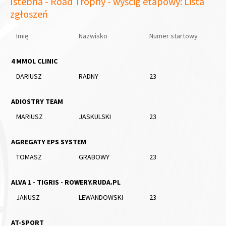
Istebna - Road Trophy - wyścig etapowy: Lista
zgłoszeń
Imię
Nazwisko
Numer startowy
4 MMOL CLINIC
DARIUSZ
RADNY
23
ADIOSTRY TEAM
MARIUSZ
JASKULSKI
23
AGREGATY EPS SYSTEM
TOMASZ
GRABOWY
23
ALVA 1 - TIGRIS - ROWERY.RUDA.PL
JANUSZ
LEWANDOWSKI
23
AT-SPORT