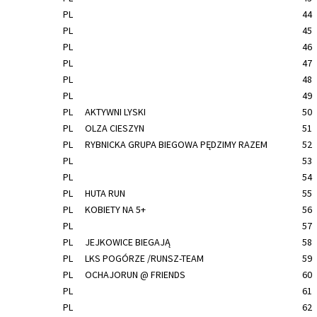
PL
44
PL
45
PL
46
PL
47
PL
48
PL
49
PL
AKTYWNI LYSKI
50
PL
OLZA CIESZYN
51
PL
RYBNICKA GRUPA BIEGOWA PĘDZIMY RAZEM
52
PL
53
PL
54
PL
HUTA RUN
55
PL
KOBIETY NA 5+
56
PL
57
PL
JEJKOWICE BIEGAJĄ
58
PL
LKS POGÓRZE /RUNSZ-TEAM
59
PL
OCHAJORUN @ FRIENDS
60
PL
61
PL
62