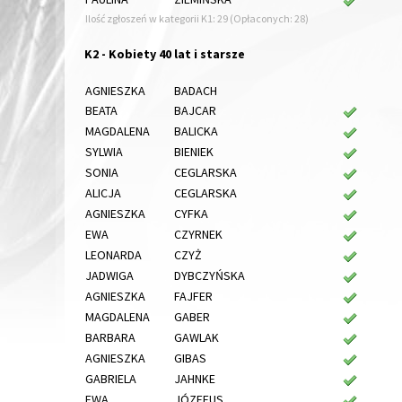
Ilość zgłoszeń w kategorii K1: 29 (Opłaconych: 28)
K2 - Kobiety 40 lat i starsze
AGNIESZKA
BADACH
BEATA
BAJCAR
MAGDALENA
BALICKA
SYLWIA
BIENIEK
SONIA
CEGLARSKA
ALICJA
CEGLARSKA
AGNIESZKA
CYFKA
EWA
CZYRNEK
LEONARDA
CZYŻ
JADWIGA
DYBCZYŃSKA
AGNIESZKA
FAJFER
MAGDALENA
GABER
BARBARA
GAWLAK
AGNIESZKA
GIBAS
GABRIELA
JAHNKE
EWA
JÓZEFUS