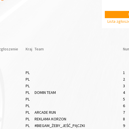
Lista zgłos
zgłoszenie
Kraj
Team
Num
PL
1
PL
2
PL
3
PL
DOMIN TEAM
4
PL
5
PL
6
PL
ARCADE RUN
7
PL
REKLAMA KORZON
8
PL
#BIEGAM_ŻEBY_JEŚĆ_PĄCZKI
9