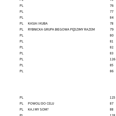
PL
76
PL
77
PL
84
PL
KASIA I KUBA
78
PL
RYBNICKA GRUPA BIEGOWA PĘDZIMY RAZEM
79
PL
80
PL
81
PL
82
PL
83
PL
126
PL
85
PL
86
PL
125
PL
POWOLI DO CELU
87
PL
KAJ MY SOM?
88
PL
128