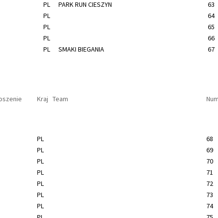
PL
PARK RUN CIESZYN
63
PL
64
PL
65
PL
66
PL
SMAKI BIEGANIA
67
oszenie
Kraj
Team
Num
PL
68
PL
69
PL
70
PL
71
PL
72
PL
73
PL
74
PL
75