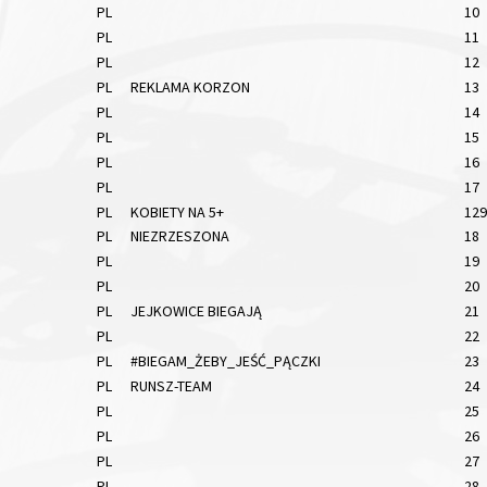
PL
10
PL
11
PL
12
PL
REKLAMA KORZON
13
PL
14
PL
15
PL
16
PL
17
PL
KOBIETY NA 5+
129
PL
NIEZRZESZONA
18
PL
19
PL
20
PL
JEJKOWICE BIEGAJĄ
21
PL
22
PL
#BIEGAM_ŻEBY_JEŚĆ_PĄCZKI
23
PL
RUNSZ-TEAM
24
PL
25
PL
26
PL
27
PL
28