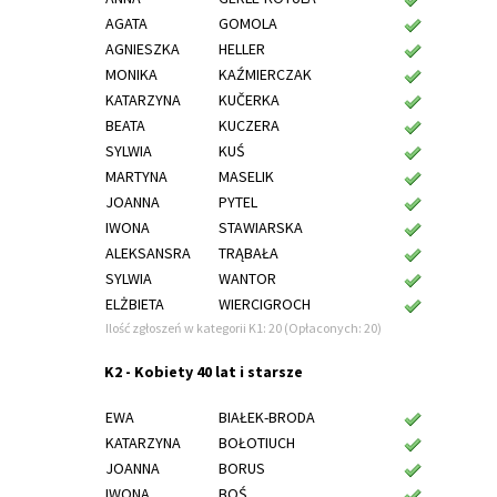
AGATA
GOMOLA
AGNIESZKA
HELLER
MONIKA
KAŹMIERCZAK
KATARZYNA
KUČERKA
BEATA
KUCZERA
SYLWIA
KUŚ
MARTYNA
MASELIK
JOANNA
PYTEL
IWONA
STAWIARSKA
ALEKSANSRA
TRĄBAŁA
SYLWIA
WANTOR
ELŻBIETA
WIERCIGROCH
Ilość zgłoszeń w kategorii K1: 20 (Opłaconych: 20)
K2 - Kobiety 40 lat i starsze
EWA
BIAŁEK-BRODA
KATARZYNA
BOŁOTIUCH
JOANNA
BORUS
IWONA
BOŚ