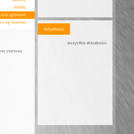
WYNIKI
Lista zgłoszeń
zeń wg teamów
Aktualności
wszystkie aktualności
er startowy