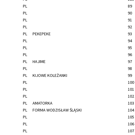
PL
89
PL
90
PL
91
PL
92
PL
PEKEPEKE
93
PL
94
PL
95
PL
96
PL
HAJIME
97
PL
98
PL
KIJOWE KOLEŻANKI
99
PL
100
PL
101
PL
102
PL
AMATORKA
103
PL
FORMA WODZISŁAW ŚLĄSKI
104
PL
105
PL
106
PL
107