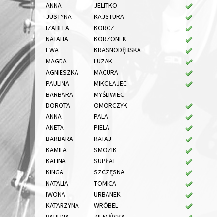
ANNA
JELITKO
JUSTYNA
KAJSTURA
IZABELA
KORCZ
NATALIA
KORZONEK
EWA
KRASNODĘBSKA
MAGDA
LUZAK
AGNIESZKA
MACURA
PAULINA
MIKOŁAJEC
BARBARA
MYŚLIWIEC
DOROTA
OMORCZYK
ANNA
PALA
ANETA
PIELA
BARBARA
RATAJ
KAMILA
SMOZIK
KALINA
SUPŁAT
KINGA
SZCZĘSNA
NATALIA
TOMICA
IWONA
URBANEK
KATARZYNA
WRÓBEL
PAULINA
ZIEMIŃSKA