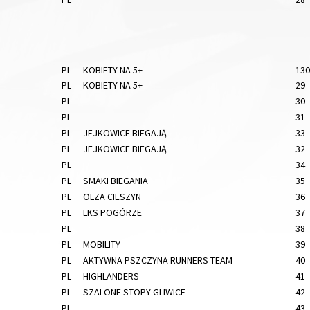
PL
KOBIETY NA 5+
130
PL
KOBIETY NA 5+
29
PL
30
PL
31
PL
JEJKOWICE BIEGAJĄ
33
PL
JEJKOWICE BIEGAJĄ
32
PL
34
PL
SMAKI BIEGANIA
35
PL
OLZA CIESZYN
36
PL
LKS POGÓRZE
37
PL
38
PL
MOBILITY
39
PL
AKTYWNA PSZCZYNA RUNNERS TEAM
40
PL
HIGHLANDERS
41
PL
SZALONE STOPY GLIWICE
42
PL
43