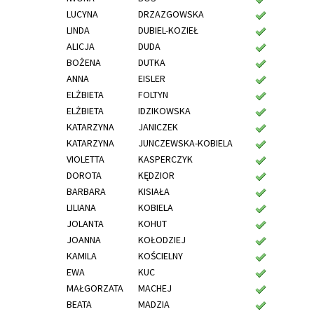
LUCYNA
DRZAZGOWSKA
LINDA
DUBIEL-KOZIEŁ
ALICJA
DUDA
BOŻENA
DUTKA
ANNA
EISLER
ELŻBIETA
FOLTYN
ELŻBIETA
IDZIKOWSKA
KATARZYNA
JANICZEK
KATARZYNA
JUNCZEWSKA-KOBIELA
VIOLETTA
KASPERCZYK
DOROTA
KĘDZIOR
BARBARA
KISIAŁA
LILIANA
KOBIELA
JOLANTA
KOHUT
JOANNA
KOŁODZIEJ
KAMILA
KOŚCIELNY
EWA
KUC
MAŁGORZATA
MACHEJ
BEATA
MADZIA