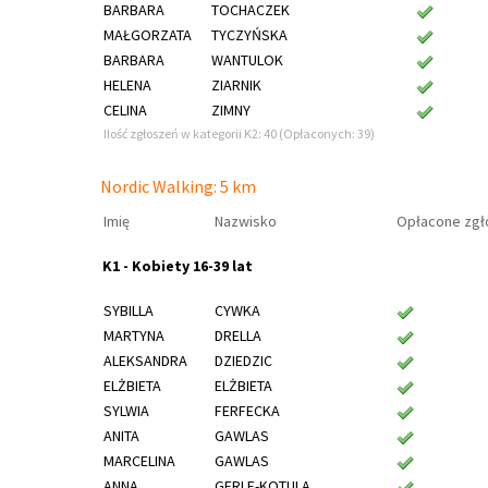
BARBARA
TOCHACZEK
MAŁGORZATA
TYCZYŃSKA
BARBARA
WANTULOK
HELENA
ZIARNIK
CELINA
ZIMNY
Ilość zgłoszeń w kategorii K2: 40 (Opłaconych: 39)
Nordic Walking: 5 km
Imię
Nazwisko
Opłacone zgł
K1 - Kobiety 16-39 lat
SYBILLA
CYWKA
MARTYNA
DRELLA
ALEKSANDRA
DZIEDZIC
ELŻBIETA
ELŻBIETA
SYLWIA
FERFECKA
ANITA
GAWLAS
MARCELINA
GAWLAS
ANNA
GERLE-KOTULA