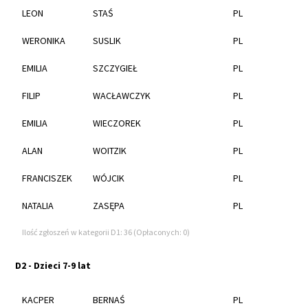
LEON
STAŚ
PL
WERONIKA
SUSLIK
PL
EMILIA
SZCZYGIEŁ
PL
FILIP
WACŁAWCZYK
PL
EMILIA
WIECZOREK
PL
ALAN
WOITZIK
PL
FRANCISZEK
WÓJCIK
PL
NATALIA
ZASĘPA
PL
Ilość zgłoszeń w kategorii D1: 36 (Opłaconych: 0)
D2 - Dzieci 7-9 lat
KACPER
BERNAŚ
PL