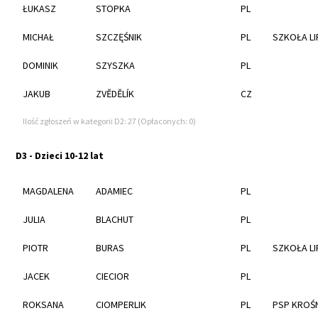
ŁUKASZ
STOPKA
PL
MICHAŁ
SZCZĘŚNIK
PL
SZKOŁA LI
DOMINIK
SZYSZKA
PL
JAKUB
ZVĚDĚLÍK
CZ
Ilość zgłoszeń w kategorii D2: 27 (Opłaconych: 0)
D3 - Dzieci 10-12 lat
MAGDALENA
ADAMIEC
PL
JULIA
BLACHUT
PL
PIOTR
BURAS
PL
SZKOŁA LI
JACEK
CIECIOR
PL
ROKSANA
CIOMPERLIK
PL
PSP KROŚ