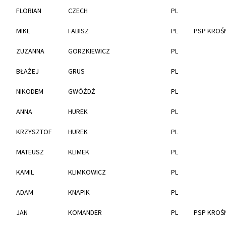
FLORIAN
CZECH
PL
MIKE
FABISZ
PL
PSP KROŚ
ZUZANNA
GORZKIEWICZ
PL
BŁAŻEJ
GRUS
PL
NIKODEM
GWÓŹDŹ
PL
ANNA
HUREK
PL
KRZYSZTOF
HUREK
PL
MATEUSZ
KLIMEK
PL
KAMIL
KLIMKOWICZ
PL
ADAM
KNAPIK
PL
JAN
KOMANDER
PL
PSP KROŚ