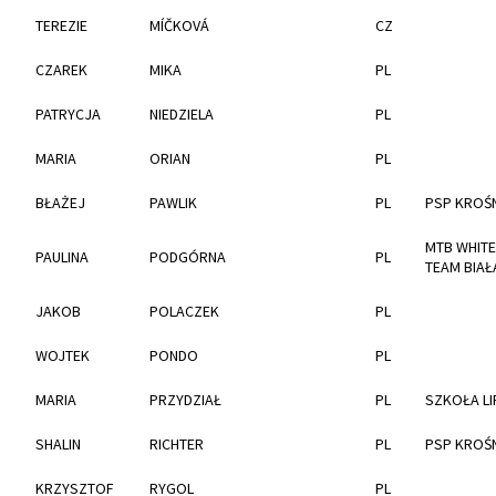
TEREZIE
MÍČKOVÁ
CZ
CZAREK
MIKA
PL
PATRYCJA
NIEDZIELA
PL
MARIA
ORIAN
PL
BŁAŻEJ
PAWLIK
PL
PSP KROŚ
MTB WHITE
PAULINA
PODGÓRNA
PL
TEAM BIAŁ
JAKOB
POLACZEK
PL
WOJTEK
PONDO
PL
MARIA
PRZYDZIAŁ
PL
SZKOŁA LI
SHALIN
RICHTER
PL
PSP KROŚ
KRZYSZTOF
RYGOL
PL