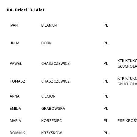
D4 - Dzieci 13-14 lat
IVAN
BILANIUK
PL
JULIA
BORN
PL
KTK KTUK
PAWEŁ
CHASZCZEWICZ
PL
GŁUCHOŁA
KTK KTUK
TOMASZ
CHASZCZEWICZ
PL
GŁUCHOŁA
ANNA
CIECIOR
PL
EMILIA
GRABOWSKA
PL
MARIA
KORZENIEC
PL
PSP KROŚ
DOMINIK
KRZYŚKÓW
PL