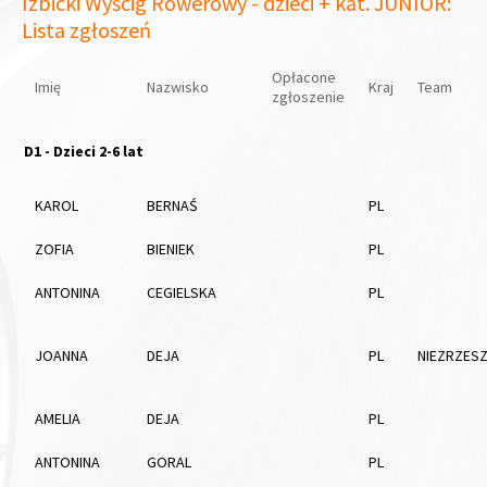
Izbicki Wyścig Rowerowy - dzieci + kat. JUNIOR:
Lista zgłoszeń
Opłacone
Imię
Nazwisko
Kraj
Team
zgłoszenie
D1 - Dzieci 2-6 lat
KAROL
BERNAŚ
PL
ZOFIA
BIENIEK
PL
ANTONINA
CEGIELSKA
PL
JOANNA
DEJA
PL
NIEZRZES
AMELIA
DEJA
PL
ANTONINA
GORAL
PL