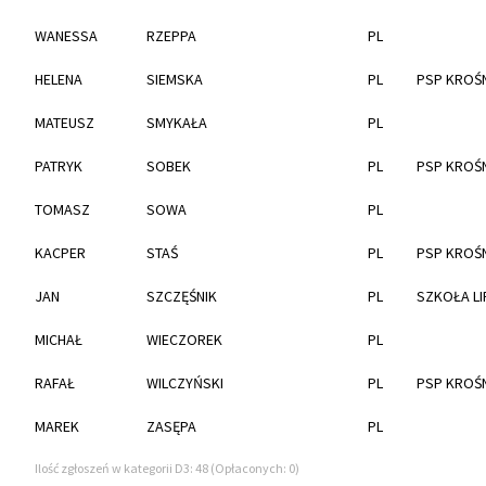
WANESSA
RZEPPA
PL
HELENA
SIEMSKA
PL
PSP KROŚ
MATEUSZ
SMYKAŁA
PL
PATRYK
SOBEK
PL
PSP KROŚ
TOMASZ
SOWA
PL
KACPER
STAŚ
PL
PSP KROŚ
JAN
SZCZĘŚNIK
PL
SZKOŁA LI
MICHAŁ
WIECZOREK
PL
RAFAŁ
WILCZYŃSKI
PL
PSP KROŚ
MAREK
ZASĘPA
PL
Ilość zgłoszeń w kategorii D3: 48 (Opłaconych: 0)