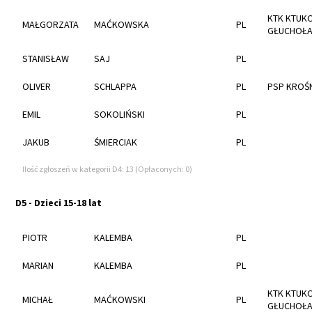
KTK KTUK
MAŁGORZATA
MAĆKOWSKA
PL
GŁUCHOŁA
STANISŁAW
SAJ
PL
OLIVER
SCHLAPPA
PL
PSP KROŚ
EMIL
SOKOLIŃSKI
PL
JAKUB
ŚMIERCIAK
PL
Ilość zgłoszeń w kategorii D4: 13 (Opłaconych: 0)
D5 - Dzieci 15-18 lat
PIOTR
KALEMBA
PL
MARIAN
KALEMBA
PL
KTK KTUK
MICHAŁ
MAĆKOWSKI
PL
GŁUCHOŁA