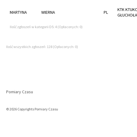
KTK KTUK
MARTYNA
WIERNA
PL
GŁUCHOŁA
Ilość zgłoszeń w kategorii D5: 4 (Opłaconych: 0)
Ilość wszystkich zgłoszeń: 128 (Opłaconych: 0)
Pomiary Czasu
© 2026 Copyrights Pomiary Czasu