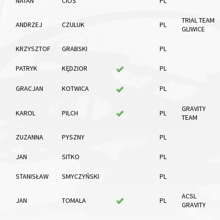
NATAN
CIOŚ
PL
TRIAL TEAM
ANDRZEJ
CZULUK
PL
GLIWICE
KRZYSZTOF
GRABSKI
PL
PATRYK
KĘDZIOR
PL
GRACJAN
KOTWICA
PL
GRAVITY
KAROL
PILCH
PL
TEAM
ZUZANNA
PYSZNY
PL
JAN
SITKO
PL
STANISŁAW
SMYCZYŃSKI
PL
ACSL
JAN
TOMALA
PL
GRAVITY