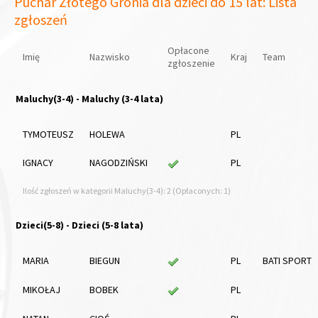
Puchar Złotego Gronia dla dzieci do 15 lat: Lista
zgłoszeń
Opłacone
Imię
Nazwisko
Kraj
Team
zgłoszenie
Maluchy(3-4) - Maluchy (3-4 lata)
TYMOTEUSZ
HOLEWA
PL
IGNACY
NAGODZIŃSKI
PL
Ilość zgłoszeń w kategorii Maluchy(3-4): 2 (Opłaconych: 1)
Dzieci(5-8) - Dzieci (5-8 lata)
MARIA
BIEGUN
PL
BATI SPORT
MIKOŁAJ
BOBEK
PL