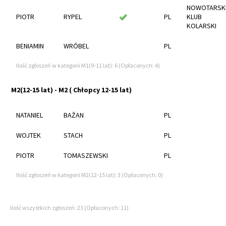
NOWOTARSK
PIOTR
RYPEL
PL
KLUB
KOLARSKI
BENIAMIN
WRÓBEL
PL
Ilość zgłoszeń w kategorii M1(9-11 lat): 6 (Opłaconych: 4)
M2(12-15 lat) - M2 ( Chłopcy 12-15 lat)
NATANIEL
BAŻAN
PL
WOJTEK
STACH
PL
PIOTR
TOMASZEWSKI
PL
Ilość zgłoszeń w kategorii M2(12-15 lat): 3 (Opłaconych: 0)
Ilość wszystkich zgłoszeń: 23 (Opłaconych: 11)