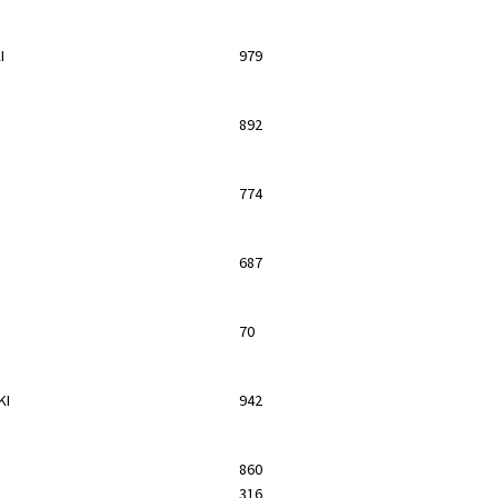
I
979
892
774
687
70
KI
942
860
316