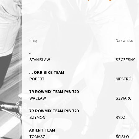
Imię
Nazwisko
-
STANISLAW
SZCZESNY
... OKR BIKE TEAM
ROBERT
NIESTRÓJ
7R ROWMIX TEAM P/B 72D
WACŁAW
SZWARC
7R ROWMIX TEAM P/B 72D
SZYMON
RYDZ
ADIENT TEAM
TOMASZ
ŚCISŁO