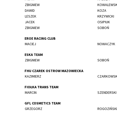
ZBIGNIEW
KOWALEWSK
DAWID
KOZA
LESZEK
KRZYWICKI
JACEK
OSIPIUK
ZBIGNIEW
SOBOŃ
EROE RACING CLUB
MACIEJ
NOWACZYK
ESKA TEAM
ZBIGNIEW
SOBOŃ
FHU CZAREK OSTROW MAZOWIECKA
KAZIMIERZ
CZARKOWSK
FIOŁKA TRANS TEAM
MARCIN
SZENDERSKI
GFL COSMETICS TEAM
GRZEGORZ
ROGOZIŃSK