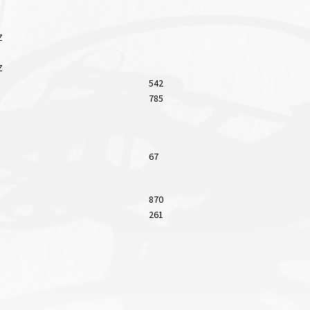
Z
Z
542
785
67
870
261