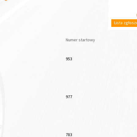
Lista zgłos
Numer startowy
953
977
783