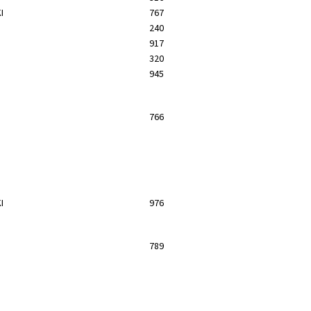
I
767
240
917
320
945
766
I
976
789
I