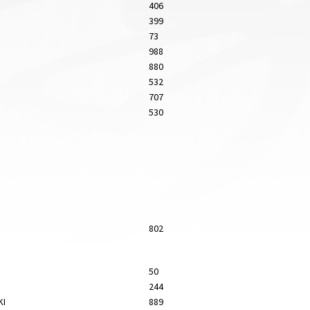
406
399
73
988
880
532
707
530
802
50
244
KI
889