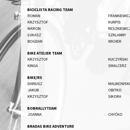
BICICLISTA RACING TEAM
ROMAN
FRANKIEWIC
KRZYSZTOF
KURPIS
MARCIN
RESZKIEWIC
ŁUKASZ
SZKLANNY
BOGDAN
WICHER
BIKE ATELIER TEAM
KRZYSZTOF
KUCZYŃSKI
KINGA
SMALCERZ
BIKE/RS
DARIUSZ
MALINOWSKI
JAKUB
OBITKO
KRZYSZTOF
SIKORA
BOBRALLYTEAM
JOANNA
CHYĆKO
BRADAS BIKE ADVENTURE