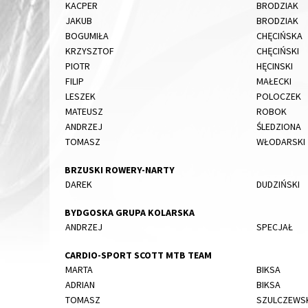
KACPER
BRODZIAK
JAKUB
BRODZIAK
BOGUMIŁA
CHĘCIŃSKA
KRZYSZTOF
CHĘCIŃSKI
PIOTR
HĘCINSKI
FILIP
MAŁECKI
LESZEK
POLOCZEK
MATEUSZ
ROBOK
ANDRZEJ
ŚLEDZIONA
TOMASZ
WŁODARSKI
BRZUSKI ROWERY-NARTY
DAREK
DUDZIŃSKI
BYDGOSKA GRUPA KOLARSKA
ANDRZEJ
SPECJAŁ
CARDIO-SPORT SCOTT MTB TEAM
MARTA
BIKSA
ADRIAN
BIKSA
TOMASZ
SZULCZEWS