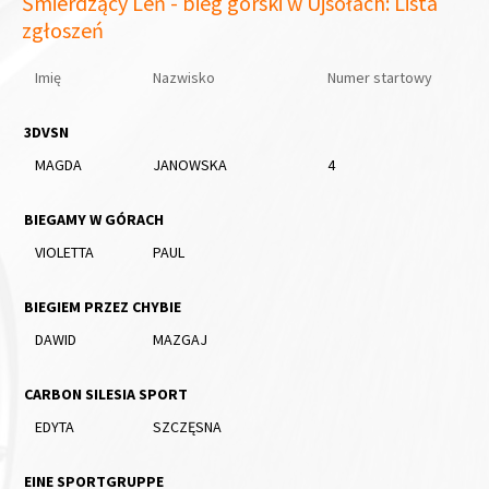
Śmierdzący Leń - bieg górski w Ujsołach: Lista
zgłoszeń
Imię
Nazwisko
Numer startowy
3DVSN
MAGDA
JANOWSKA
4
BIEGAMY W GÓRACH
VIOLETTA
PAUL
BIEGIEM PRZEZ CHYBIE
DAWID
MAZGAJ
CARBON SILESIA SPORT
EDYTA
SZCZĘSNA
EINE SPORTGRUPPE