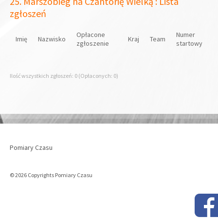
25. Marszobieg na Czantorię Wielką : Lista
zgłoszeń
Opłacone
Numer
Imię
Nazwisko
Kraj
Team
zgłoszenie
startowy
Ilość wszystkich zgłoszeń: 0 (Opłaconych: 0)
Pomiary Czasu
© 2026 Copyrights Pomiary Czasu