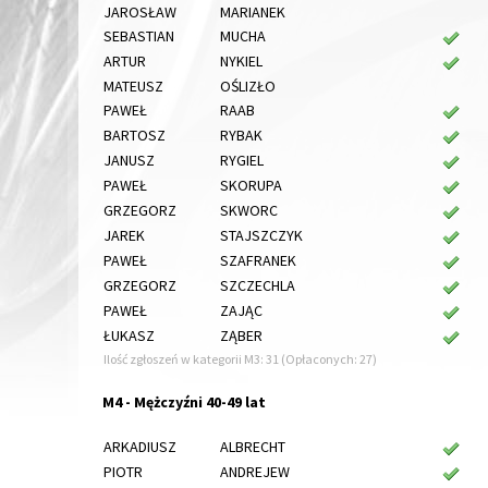
JAROSŁAW
MARIANEK
SEBASTIAN
MUCHA
ARTUR
NYKIEL
MATEUSZ
OŚLIZŁO
PAWEŁ
RAAB
BARTOSZ
RYBAK
JANUSZ
RYGIEL
PAWEŁ
SKORUPA
GRZEGORZ
SKWORC
JAREK
STAJSZCZYK
PAWEŁ
SZAFRANEK
GRZEGORZ
SZCZECHLA
PAWEŁ
ZAJĄC
ŁUKASZ
ZĄBER
Ilość zgłoszeń w kategorii M3: 31 (Opłaconych: 27)
M4 - Mężczyźni 40-49 lat
ARKADIUSZ
ALBRECHT
PIOTR
ANDREJEW