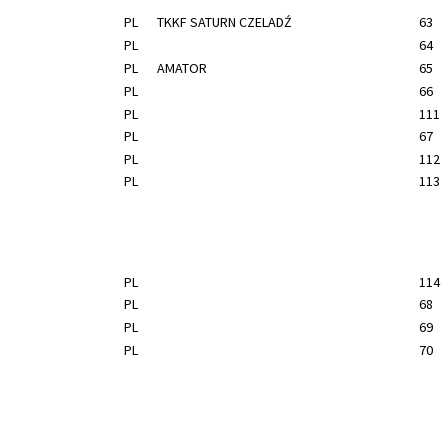
PL
TKKF SATURN CZELADŹ
63
PL
64
PL
AMATOR
65
PL
66
PL
111
PL
67
PL
112
PL
113
PL
114
PL
68
PL
69
PL
70