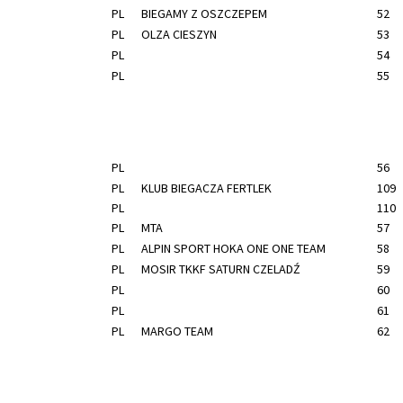
PL
BIEGAMY Z OSZCZEPEM
52
PL
OLZA CIESZYN
53
PL
54
PL
55
PL
56
PL
KLUB BIEGACZA FERTLEK
109
PL
110
PL
MTA
57
PL
ALPIN SPORT HOKA ONE ONE TEAM
58
PL
MOSIR TKKF SATURN CZELADŹ
59
PL
60
PL
61
PL
MARGO TEAM
62