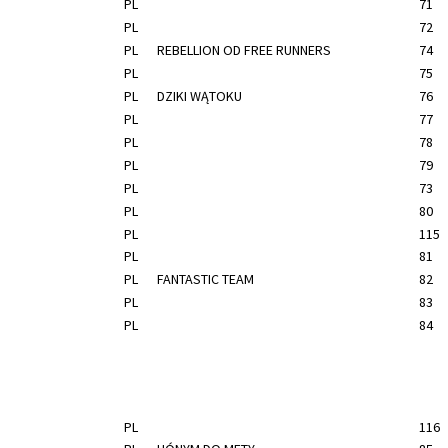
PL
71
PL
72
PL
REBELLION OD FREE RUNNERS
74
PL
75
PL
DZIKI WĄTOKU
76
PL
77
PL
78
PL
79
PL
73
PL
80
PL
115
PL
81
PL
FANTASTIC TEAM
82
PL
83
PL
84
PL
116