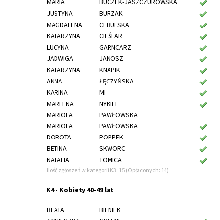
MARIA
BUCZEK-JASZCZUROWSKA
JUSTYNA
BURZAK
MAGDALENA
CEBULSKA
KATARZYNA
CIEŚLAR
LUCYNA
GARNCARZ
JADWIGA
JANOSZ
KATARZYNA
KNAPIK
ANNA
ŁĘCZYŃSKA
KARINA
MI
MARLENA
NYKIEL
MARIOLA
PAWŁOWSKA
MARIOLA
PAWŁOWSKA
DOROTA
POPPEK
BETINA
SKWORC
NATALIA
TOMICA
Ilość zgłoszeń w kategorii K3: 15 (Opłaconych: 14)
K4 - Kobiety 40-49 lat
BEATA
BIENIEK