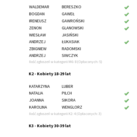
WALDEMAR
BERESZKO
BOGDAN
GAWEŁ
IRENEUSZ
GAWROŃSKI
ZENON
GLANOWSKI
WIESŁAW
JASIŃSKI
ANDRZEJ
ŁUKASIAK
ZBIGNIEW
RADOMSKI
ANDRZEJ
SIWCZYK
Ilość zgłoszeń w kategorii M6: 8 (Opłaconych: 5)
K2 - Kobiety 18-29 lat
KATARZYNA
LUBER
NATALIA
PILCH
JOANNA
SIKORA
KAROLINA
WENGLORZ
Ilość zgłoszeń w kategorii K2: 4 (Opłaconych: 3)
K3 - Kobiety 30-39 lat