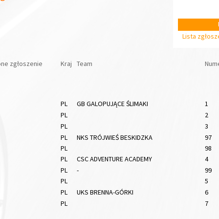
Lista zgłos
ne zgłoszenie
Kraj
Team
Nume
PL
GB GALOPUJĄCE ŚLIMAKI
1
PL
2
PL
3
PL
NKS TRÓJWIEŚ BESKIDZKA
97
PL
98
PL
CSC ADVENTURE ACADEMY
4
PL
-
99
PL
5
PL
UKS BRENNA-GÓRKI
6
PL
7