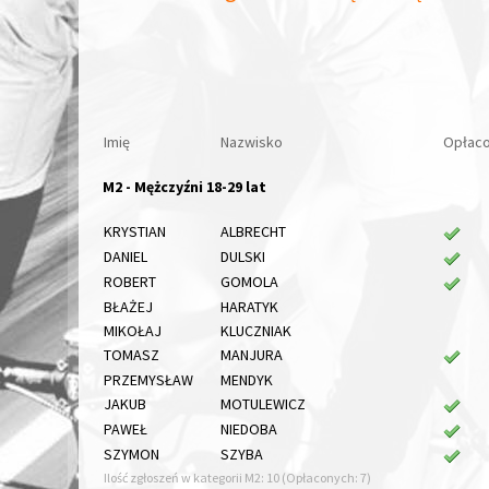
Imię
Nazwisko
Opłaco
M2 - Mężczyźni 18-29 lat
KRYSTIAN
ALBRECHT
DANIEL
DULSKI
ROBERT
GOMOLA
BŁAŻEJ
HARATYK
MIKOŁAJ
KLUCZNIAK
TOMASZ
MANJURA
PRZEMYSŁAW
MENDYK
JAKUB
MOTULEWICZ
PAWEŁ
NIEDOBA
SZYMON
SZYBA
Ilość zgłoszeń w kategorii M2: 10 (Opłaconych: 7)