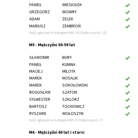
PAWEŁ
WIESIOŁEK
GRZEGORZ
WOWRY
ADAM
ZELEK
MARIUSZ
ZEMBROŃ
Ilość zgłoszeń w kategorii M4: 26 (Opłaconych: 21)
M5 - Mężczyźni 50-59 lat
SŁAWOMIR
BURY
PAWEŁ
KUNINA
MACIEJ
MILOTA
MAREK
NOSALIK
MAREK
SOKOŁOWSKI
BOGUSŁAW
SZATON
SYLWESTER
SZKLORZ
BARTOSZ
TOCHOWICZ
RYSZARD
WOŁOSZYN
Ilość zgłoszeń w kategorii M5: 9 (Opłaconych: 7)
M6 - Mężczyźni 60 lat i starsi