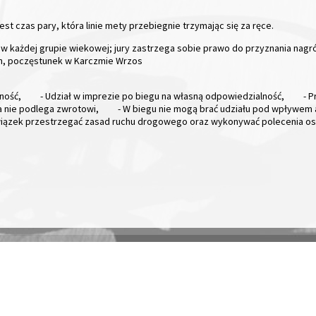
jest czas pary, która linie mety przebiegnie trzymając się za ręce.
 3 w każdej grupie wiekowej; jury zastrzega sobie prawo do przyznania nag
h, poczęstunek w Karczmie Wrzos
ność,
- Udział w imprezie po biegu na własną odpowiedzialność,
- 
a nie podlega zwrotowi,
- W biegu nie mogą brać udziału pod wpływem 
wiązek przestrzegać zasad ruchu drogowego oraz wykonywać polecenia o