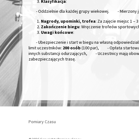
Klasyfikacja
:
- Oddzielnie dla każdej grupy wiekowej.
- Mierzony 
Nagrody, upominki, trofea
: Za zajęcie miejsc 1 –
Zakończenie biegu
: Wręczenie trofeów sportowyc
Uwagi końcowe
:
- Ubezpieczenie i start w biegu na własną odpowiedzial
limit uczestników:
200 osób
(100 par),
- Opłata startow
innych substancji odurzających,
- Uczestnicy mają obo
zabezpieczających trasę.
Pomiary Czasu