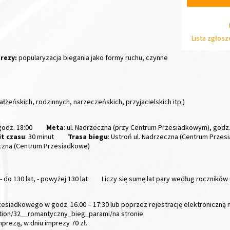
Lista zgłos
prezy:
popularyzacja biegania jako formy ruchu, czynne
żeńskich, rodzinnych, narzeczeńskich, przyjacielskich itp.)
godz. 18:00
Meta
: ul. Nadrzeczna (przy Centrum Przesiadkowym), godz.
it czasu
: 30 minut
Trasa biegu
: Ustroń ul. Nadrzeczna (Centrum Prze
zeczna (Centrum Przesiadkowe)
, - do 130 lat, - powyżej 130 lat
Liczy się sumę lat pary według roczników
iadkowego w godz. 16.00 – 17:30 lub poprzez rejestrację elektroniczną n
ration/32__romantyczny_bieg_parami/na stronie
mprezą, w dniu imprezy 70 zł.