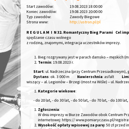
Start zawodów:
19.08.2023 18:00:00
Koniec zawodów:
19.08.2023 20:00:00
Typ zawodów:
Zawody Biegowe
Strona www:
http://ustron.pl/pl
R E G U L A M I N
32. Romantyczny Bieg Parami
Cel im
spędzanie czasu wolnego
z rodziną, znajomymi, integracja uczestników imprezy.
Bieg rozgrywany jest w parach damsko – męskich (mał
Termin
: 19.08.2023 r.
Start
: ul. Nadrzeczna (przy Centrum Przesiadkowym), 
Dystans
: ok. 3 000 m
Nawierzchnia
: asfalt
Lim
wiszący – al. Legionów – Brzegi (most na Wiśle) – ul. Nadr
Kategorie wiekowe
:
- do 20 lat, - do 30 lat, - do 50 lat, - do 70 lat, - do 100 lat
Zgłoszenia
:
W dniu imprezy w Biurze Zawodów obok Centrum Przes
internetowej: https:// www.pomiaryczasu.pl/regist
Wysokość opłaty wpisowej za parę:
50 zł przed i