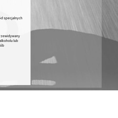
ród specjalnych
Przewidywany
alkoholu lub
sób