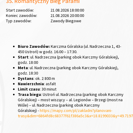
35. Romantyczny Bieg Parami
Start zawodów:
21.08.2026 18:00:00
Koniec zawodów:
21.08.2026 20:00:00
Typ zawodów:
Zawody Biegowe
Biuro Zawodów:
Karczma Góralska (ul. Nadrzeczna 1, 43-
450 Ustroń) w godz. 16.00 – 17:30.
Start
: ul. Nadrzeczna (parking obok Karczmy Góralskiej),
godz. 18:00
Meta
: ul. Nadrzeczna (parking obok Karczmy Góralskiej),
godz. 18:30
Dystans
: ok. 2 800 m
Nawierzchnia
: asfalt
Limit czasu
: 30 minut
Trasa biegu
: Ustroń ul. Nadrzeczna (parking obok Karczmy
Góralskiej) – most wiszący – al. Legionów – Brzegi (most na
Wiśle) – ul. Nadrzeczna (parking obok Karczmy
Góralskiej) -
https://mapy.com/pl/zakladni?planovani-
trasy&dim=6864fd8c68377f61f386a5c3&x=18.8199033&y=49.719