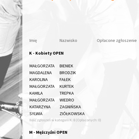
Imię
Nazwisko
Opłacone zgłoszenie
K - Kobiety OPEN
MAŁGORZATA
BIENIEK
MAGDALENA
BRODZIK
KAROLINA
FAŁEK
MAŁGORZATA
KURTEK
KAMILA
TREPKA
MAŁGORZATA
WIEDRO
KATARZYNA
ZAGNIŃSKA
SYLWIA
ZIÓŁKOWSKA
Ilość zgłoszeń w kategorii K: 8 (Opłaconych: 0)
M - Mężczyźni OPEN