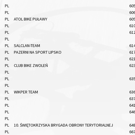
PL
60
PL
60
PL
ATOL BIKE PUŁAWY
60
PL
61
PL
61
PL
PL
SALCLAN-TEAM
61
PL
PAZERNI NA SPORT LIPSKO
61
PL
62
PL
CLUB BIKE ZWOLEŃ
62
PL
PL
63
PL
PL
WIKPER TEAM
63
PL
63
PL
64
PL
64
PL
PL
10. ŚWIĘTOKRZYSKA BRYGADA OBRONY TERYTORIALNEJ
64
PL
66