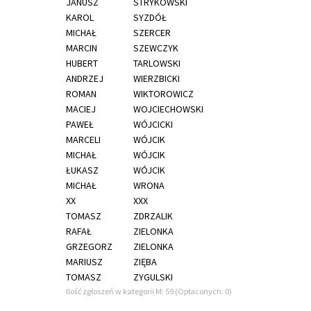
JANUSZ
STRYKOWSKI
KAROL
SYZDÓŁ
MICHAŁ
SZERCER
MARCIN
SZEWCZYK
HUBERT
TARLOWSKI
ANDRZEJ
WIERZBICKI
ROMAN
WIKTOROWICZ
MACIEJ
WOJCIECHOWSKI
PAWEŁ
WÓJCICKI
MARCELI
WÓJCIK
MICHAŁ
WÓJCIK
ŁUKASZ
WÓJCIK
MICHAŁ
WRONA
XX
XXX
TOMASZ
ZDRZALIK
RAFAŁ
ZIELONKA
GRZEGORZ
ZIELONKA
MARIUSZ
ZIĘBA
TOMASZ
ZYGULSKI
Ilość zgłoszeń w kategorii M: 59 (Opłaconych: 0)