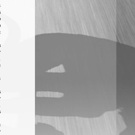
5
6
9
0
2
4
7
1
3
5
6
7
1
6
8
7