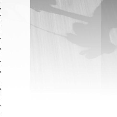
7
0
2
3
8
4
2
4
9
4
2
4
0
4
9
7
4
7
8