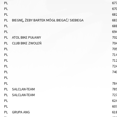
PL
67
PL
67
PL
68
PL
BIEGNĘ, ŻEBY BARTEK MÓGŁ BIEGAĆ/ SIEBIEGA
68
PL
68
PL
69
PL
ATOL BIKE PUŁAWY
70
PL
CLUB BIKE ZWOLEŃ
70
PL
70
PL
71
PL
71
PL
72
PL
74
PL
PL
78
PL
SALCLAN-TEAM
78
PL
SALCLAN-TEAM
72
PL
62
PL
60
PL
GRUPA ANG
61