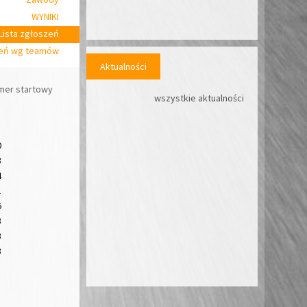
WYNIKI
Lista zgłoszeń
zeń wg teamów
Aktualności
mer startowy
wszystkie aktualności
0
8
4
1
6
8
3
8