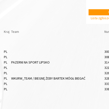
Lista zgłos
Kraj
Team
Nu
PL
30
PL
30
PL
PAZERNI NA SPORT LIPSKO
31
PL
32
PL
32
PL
WKURW_TEAM / BIEGNĘ ŻEBY BARTEK MÓGŁ BIEGAĆ
32
PL
33
PL
33