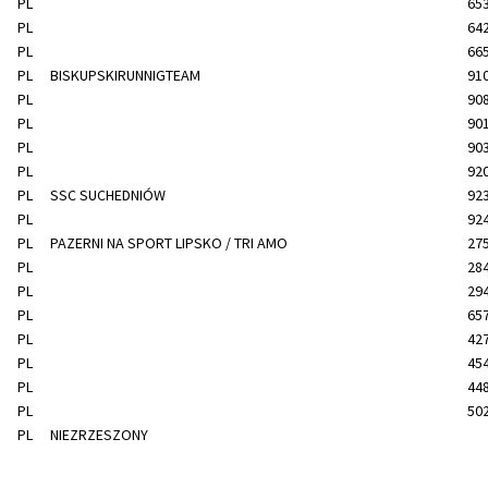
PL
65
PL
64
PL
66
PL
BISKUPSKIRUNNIGTEAM
91
PL
90
PL
90
PL
90
PL
92
PL
SSC SUCHEDNIÓW
92
PL
92
PL
PAZERNI NA SPORT LIPSKO / TRI AMO
27
PL
28
PL
29
PL
65
PL
42
PL
45
PL
44
PL
50
PL
NIEZRZESZONY