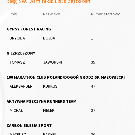
Bieg Św. Dominika: Lista zgłoszeń
Imię
Nazwisko
Numer startowy
GYPSY FOREST RACING
BRYGIDA
BOJDA
1
NIEZRZESZONY
TOMASZ
JAWORSKI
35
100 MARATHON CLUB POLAND/DOGOŃ GRODZISK MAZOWIECKI
ALEKSANDER
KURKUS
47
AKTYWNA PSZCZYNA RUNNERS TEAM
MICHAŁ
FIELEK
27
CARBON SILESIA SPORT
MATEUSZ
KACHEL
36