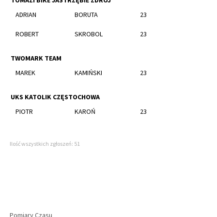
TOMAZI BIKE JASTRZĘBIE ZDRÓJ
ADRIAN
BORUTA
23
ROBERT
SKROBOL
23
TWOMARK TEAM
MAREK
KAMIŃSKI
23
UKS KATOLIK CZĘSTOCHOWA
PIOTR
KAROŃ
23
Ilość wszystkich zgłoszeń: 51
Pomiary Czasu