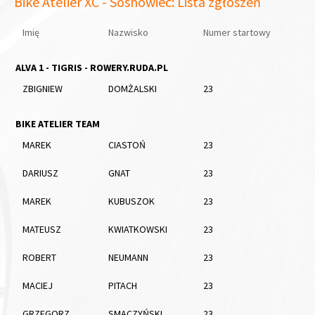
Bike Atelier XC - Sosnowiec: Lista zgłoszeń
Imię
Nazwisko
Numer startowy
ALVA 1 - TIGRIS - ROWERY.RUDA.PL
ZBIGNIEW
DOMŻALSKI
23
BIKE ATELIER TEAM
MAREK
CIASTOŃ
23
DARIUSZ
GNAT
23
MAREK
KUBUSZOK
23
MATEUSZ
KWIATKOWSKI
23
ROBERT
NEUMANN
23
MACIEJ
PITACH
23
GRZEGORZ
SMACZYŃSKI
23