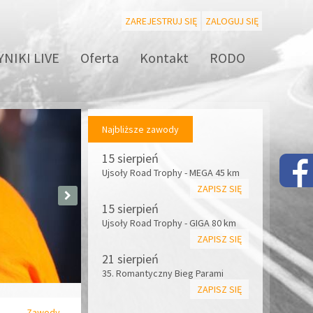
ZAREJESTRUJ SIĘ
ZALOGUJ SIĘ
NIKI LIVE
Oferta
Kontakt
RODO
Najbliższe zawody
15 sierpień
Ujsoły Road Trophy - MEGA 45 km
ZAPISZ SIĘ
15 sierpień
Ujsoły Road Trophy - GIGA 80 km
ZAPISZ SIĘ
21 sierpień
35. Romantyczny Bieg Parami
ZAPISZ SIĘ
Zawody