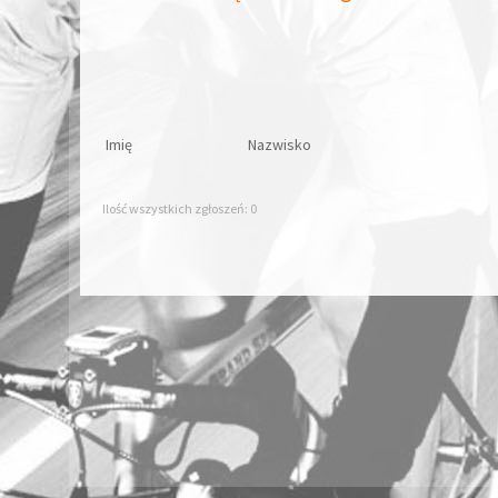
Imię
Nazwisko
Ilość wszystkich zgłoszeń: 0