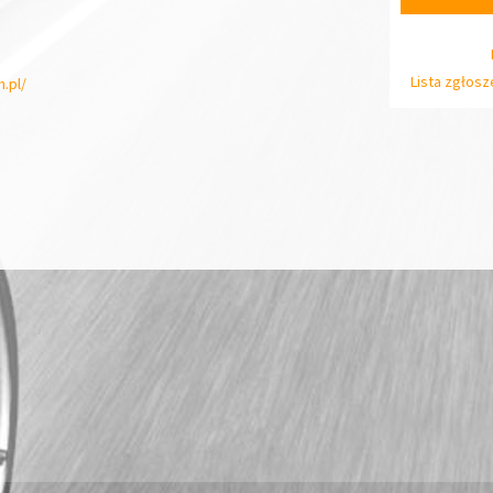
Lista zgłos
.pl/