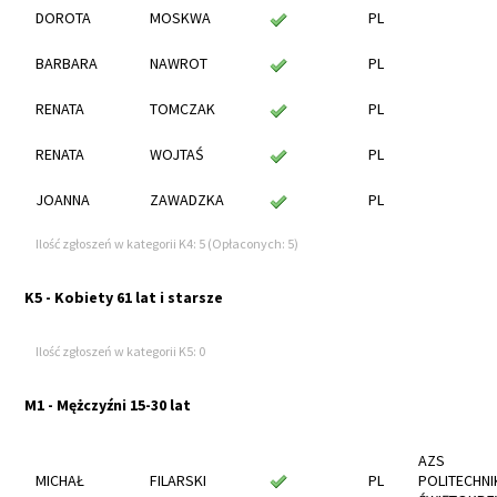
DOROTA
MOSKWA
PL
BARBARA
NAWROT
PL
RENATA
TOMCZAK
PL
RENATA
WOJTAŚ
PL
JOANNA
ZAWADZKA
PL
Ilość zgłoszeń w kategorii K4: 5 (Opłaconych: 5)
K5 - Kobiety 61 lat i starsze
Ilość zgłoszeń w kategorii K5: 0
M1 - Mężczyźni 15-30 lat
AZS
MICHAŁ
FILARSKI
PL
POLITECHNI