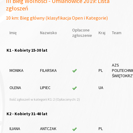
III Bieg Wolności - Umianowice 2019: Lista
zgłoszeń
10 km: Bieg główny (klasyfikacja Open i Kategorie)
Opłacone
Imię
Nazwisko
Kraj
Team
zgłoszenie
K1 - Kobiety 15-30 lat
AZS
MONIKA
FILARSKA
PL
POLITECHNI
ŚWIĘTOKRZ
OLENA
LIPIEC
UA
Ilość zgłoszeń w kategorii K1: 2 (Opłaconych: 2)
K2 - Kobiety 31-40 lat
ILIANA
ANTCZAK
PL