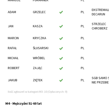
MARIUSZ
FURMANEK
PL
EKSTREMAL
ADAM
GRZELEC
PL
DECARUN
STRZELEC
JAN
KASZA
PL
CHROBERZ
MARCIN
KRYCZKA
PL
RAFAŁ
ŚLUSARSKI
PL
MICHAŁ
WRÓBEL
PL
ROBERT
ZAJĄC
PL
SGB SAMO S
JAKUB
ZIĘTEK
PL
NIE PRZEBI
Ilość zgłoszeń w kategorii M3: 10 (Opłaconych: 9)
M4 - Mężczyźni 51-60 lat