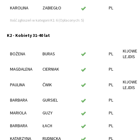
KAROLINA
ZABIEGŁO
PL
Ilość zgłoszeń w kategorii K1: 6 (Opłaconych: 5)
K2 - Kobiety 31-40 lat
KIJOWE
BOŻENA
BURAS
PL
LEJDIS
MAGDALENA
CIERNIAK
PL
KIJOWE
PAULINA
ĆWIK
PL
LEJDIS
BARBARA
GURSIEL
PL
MARIOLA
GUZY
PL
BARBARA
ŁACH
PL
KATARZYNA
RUDNICKA
PL