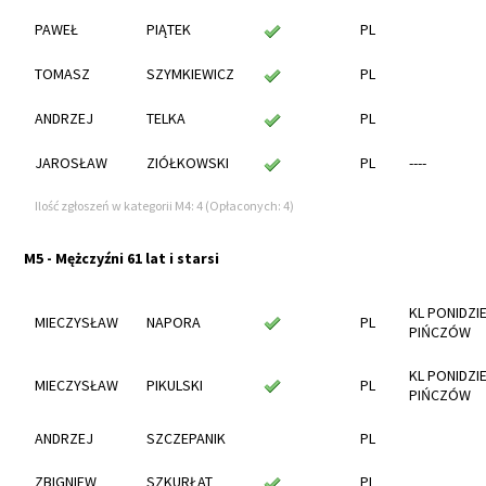
PAWEŁ
PIĄTEK
PL
TOMASZ
SZYMKIEWICZ
PL
ANDRZEJ
TELKA
PL
JAROSŁAW
ZIÓŁKOWSKI
PL
----
Ilość zgłoszeń w kategorii M4: 4 (Opłaconych: 4)
M5 - Mężczyźni 61 lat i starsi
KL PONIDZI
MIECZYSŁAW
NAPORA
PL
PIŃCZÓW
KL PONIDZI
MIECZYSŁAW
PIKULSKI
PL
PIŃCZÓW
ANDRZEJ
SZCZEPANIK
PL
ZBIGNIEW
SZKURŁAT
PL