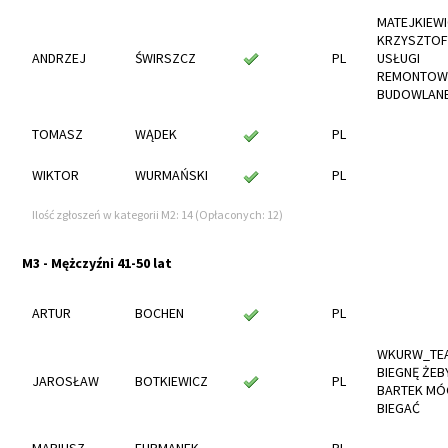
MATEJKIEW
KRZYSZTOF
ANDRZEJ
ŚWIRSZCZ
PL
USŁUGI
REMONTO
BUDOWLAN
TOMASZ
WĄDEK
PL
WIKTOR
WURMAŃSKI
PL
Ilość zgłoszeń w kategorii M2: 14 (Opłaconych: 12)
M3 - Mężczyźni 41-50 lat
ARTUR
BOCHEN
PL
WKURW_TEA
BIEGNĘ ŻEB
JAROSŁAW
BOTKIEWICZ
PL
BARTEK MÓ
BIEGAĆ