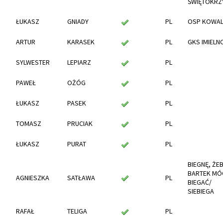
ŚWIĘTOKRZ
ŁUKASZ
GNIADY
PL
OSP KOWA
ARTUR
KARASEK
PL
GKS IMIELN
SYLWESTER
LEPIARZ
PL
PAWEŁ
OŻÓG
PL
ŁUKASZ
PASEK
PL
TOMASZ
PRUCIAK
PL
ŁUKASZ
PURAT
PL
BIEGNĘ, ŻE
BARTEK MÓ
AGNIESZKA
SATŁAWA
PL
BIEGAĆ/
SIEBIEGA
RAFAŁ
TELIGA
PL