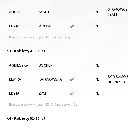
STOKOWCZ
ALICJA
SYKUT
PL
TEAM
EDYTA
WRONA
PL
Ilość zgłoszeń w kategorii K2: 12 (Opłaconych: 8)
K3 - Kobiety 41-50 lat
AGNIESZKA
BOCHEN
PL
SGB SAMO S
ELWIRA
KATANOWSKA
PL
NIE PRZEBI
EDYTA
ZYCH
PL
Ilość zgłoszeń w kategorii K3: 3 (Opłaconych: 2)
K4 - Kobiety 51-60 lat