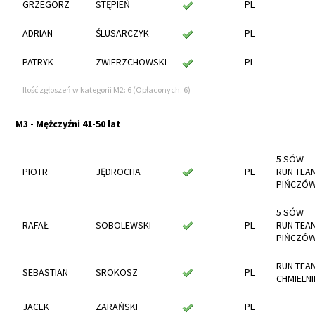
GRZEGORZ
STĘPIEŃ
PL
ADRIAN
ŚLUSARCZYK
PL
----
PATRYK
ZWIERZCHOWSKI
PL
Ilość zgłoszeń w kategorii M2: 6 (Opłaconych: 6)
M3 - Mężczyźni 41-50 lat
5 SÓW
PIOTR
JĘDROCHA
PL
RUN TEA
PIŃCZÓ
5 SÓW
RAFAŁ
SOBOLEWSKI
PL
RUN TEA
PIŃCZÓ
RUN TEA
SEBASTIAN
SROKOSZ
PL
CHMIELNI
JACEK
ZARAŃSKI
PL