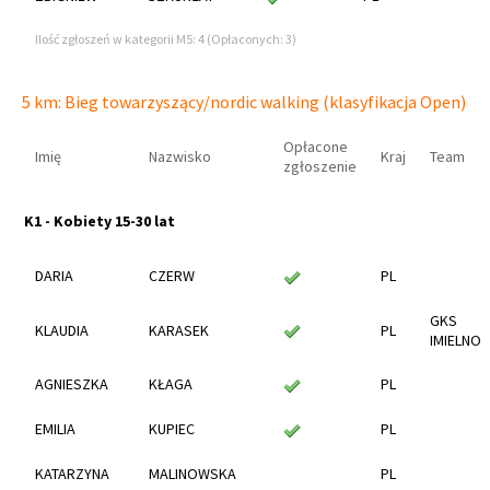
Ilość zgłoszeń w kategorii M5: 4 (Opłaconych: 3)
5 km: Bieg towarzyszący/nordic walking (klasyfikacja Open)
Opłacone
Imię
Nazwisko
Kraj
Team
zgłoszenie
K1 - Kobiety 15-30 lat
DARIA
CZERW
PL
GKS
KLAUDIA
KARASEK
PL
IMIELNO
AGNIESZKA
KŁAGA
PL
EMILIA
KUPIEC
PL
KATARZYNA
MALINOWSKA
PL