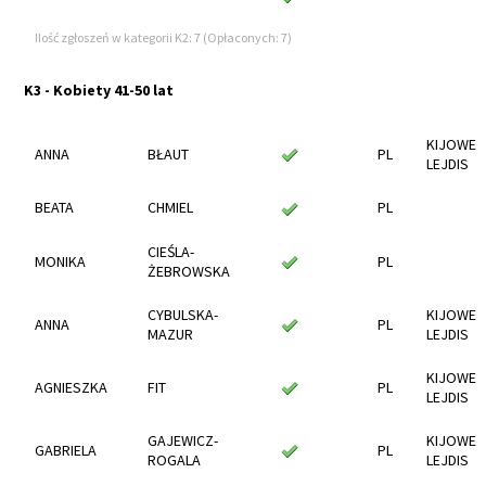
Ilość zgłoszeń w kategorii K2: 7 (Opłaconych: 7)
K3 - Kobiety 41-50 lat
KIJOWE
ANNA
BŁAUT
PL
LEJDIS
BEATA
CHMIEL
PL
CIEŚLA-
MONIKA
PL
ŻEBROWSKA
CYBULSKA-
KIJOWE
ANNA
PL
MAZUR
LEJDIS
KIJOWE
AGNIESZKA
FIT
PL
LEJDIS
GAJEWICZ-
KIJOWE
GABRIELA
PL
ROGALA
LEJDIS