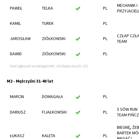
MECHANIK I
PAWEŁ
TELKA
PL
PRZYJACIEL
KAMIL
TUREK
PL
CZŁAP CZŁ
JAROSŁAW
ZIÓŁKOWSKI
PL
TEAM
DAWID
ZIÓŁKOWSKI
PL
Ilość zgłoszeń w kategorii M1: 14 (Opłaconych: 13)
M2 - Mężczyźni 31-40 lat
MARCIN
DOMAGAŁA
PL
5 SÓW RUN
DARIUSZ
FIJAŁKOWSKI
PL
TEAM PIŃC
BIEGNĘ, ŻE
BARTEK MÓ
ŁUKASZ
KALETA
PL
BIEGAĆ/