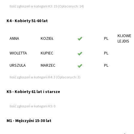
Ilość zgłoszeń w kategorii K3: 15 (Opłaconych: 14)
K4 - Kobiety 51-60 lat
KIJOWE
ANNA
KOZIEŁ
PL
LEJDIS
WIOLETTA
KUPIEC
PL
URSZULA
MARZEC
PL
Ilość zgłoszeń w kategorii K4: 3 (Opłaconych: 3)
K5 - Kobiety 61 lat i starsze
Ilość zgłoszeń w kategorii K5: 0
M1 - Mężczyźni 15-30 lat