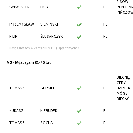
5 SÓW
SYLWESTER
FIUK
PL
RUN TEA
PIŃCZÓ
PRZEMYSŁAW
SIEMIŃSKI
PL
FILIP
ŚLUSARCZYK
PL
Ilość zgłoszeń w kategorii M1: 3 (Opłaconych: 3)
M2 - Mężczyźni 31-40 lat
BIEGNĘ,
ŻEBY
TOMASZ
GURSIEL
PL
BARTEK
MÓGŁ
BIEGAĆ
ŁUKASZ
NIEBUDEK
PL
TOMASZ
SOCHA
PL