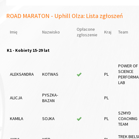
ROAD MARATON - Uphill Olza: Lista zgłoszeń
Opłacone
Imię
Nazwisko
Kraj
Team
zgłoszenie
K1 - Kobiety 15-29 lat
POWER OF
SCIENCE
ALEKSANDRA
KOTWAS
PL
PERFORMA
LAB
PYSZKA-
ALICJA
PL
BAZAN
SZMYD
KAMILA
SOJKA
PL
COACHING
TEAM
TREK BIEL