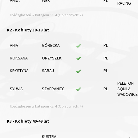
ANNA
WER
PL
RACING
Ilość zgłoszeń w kategorii K1: 4 (Opłaconych: 2)
K2 - Kobiety 30-39 lat
ANIA
GÓRECKA
PL
ROKSANA
ORZYSZEK
PL
KRYSTYNA
SABAJ
PL
PELETON
SYLWIA
SZAFRANIEC
PL
AQUILA
WADOWICE
Ilość zgłoszeń w kategorii K2: 4 (Opłaconych: 4)
K3 - Kobiety 40-49 lat
KUSTRA-