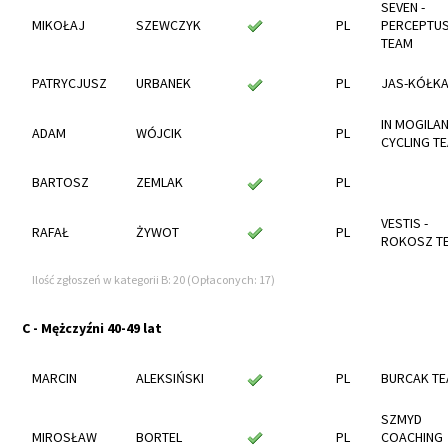
SEVEN -
MIKOŁAJ
SZEWCZYK
PL
PERCEPTU
TEAM
PATRYCJUSZ
URBANEK
PL
JAS-KÓŁK
IN MOGILA
ADAM
WÓJCIK
PL
CYCLING T
BARTOSZ
ZEMLAK
PL
VESTIS -
RAFAŁ
ŻYWOT
PL
ROKOSZ T
Ilość zgłoszeń w kategorii B: 20 (Opłaconych: 17)
C - Mężczyźni 40-49 lat
MARCIN
ALEKSIŃSKI
PL
BURCAK T
SZMYD
MIROSŁAW
BORTEL
PL
COACHING