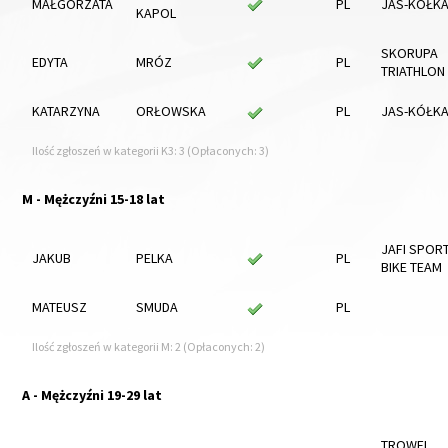
MAŁGORZATA
PL
JAS-KÓŁK
KAPOL
SKORUPA
EDYTA
MRÓZ
PL
TRIATHLON
KATARZYNA
ORŁOWSKA
PL
JAS-KÓŁK
Ilość zgłoszeń w kategorii K3: 3 (Opłaconych: 3)
M - Mężczyźni 15-18 lat
JAFI SPOR
JAKUB
PELKA
PL
BIKE TEAM
MATEUSZ
SMUDA
PL
Ilość zgłoszeń w kategorii M: 2 (Opłaconych: 2)
A - Mężczyźni 19-29 lat
TROWEL