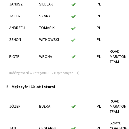
JANUSZ
SIEDLAK
PL
JACEK
SZARY
PL
ANDRZEJ
TOMASIK
PL
ZENON
WITKOWSKI
PL
ROAD
PIOTR
WRONA
PL
MARATON
TEAM
Ilość zgłoszeń w kategorii D: 12 (Opłaconych: 11)
E - Mężczyźni 60 lat i starsi
ROAD
JÓZEF
BUŁKA
PL
MARATON
TEAM
SZMYD
JAN
CEGLAREK
PL
COACHING