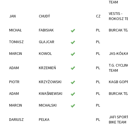
TEAM
VESTIS -
JAN
CHUDÝ
CZ
ROKOSZ T
MICHAŁ
FABISIAK
PL
BURCAK T
TOMASZ
GLAJCAR
PL
MARCIN
KOWOL
PL
JAS-KÓŁK
T.G. CYCLIN
ADAM
KRZEMIEŃ
PL
TEAM
PIOTR
KRZYŻOWSKI
PL
KAGB GOP
ADAM
KWAŚNIEWSKI
PL
BURCAK T
MARCIN
MICHALSKI
PL
JAFI SPOR
DARIUSZ
PELKA
PL
BIKE TEAM