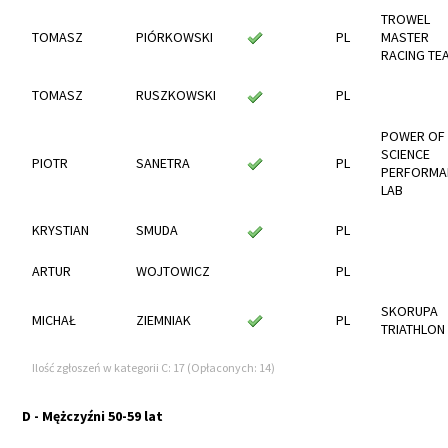
TROWEL
TOMASZ
PIÓRKOWSKI
PL
MASTER
RACING TE
TOMASZ
RUSZKOWSKI
PL
POWER OF
SCIENCE
PIOTR
SANETRA
PL
PERFORMA
LAB
KRYSTIAN
SMUDA
PL
ARTUR
WOJTOWICZ
PL
SKORUPA
MICHAŁ
ZIEMNIAK
PL
TRIATHLON
Ilość zgłoszeń w kategorii C: 17 (Opłaconych: 14)
D - Mężczyźni 50-59 lat