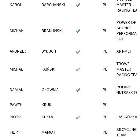
KAROL
BARCHAŃSKI
PL
MASTER
RACING TE
POWER OF
SCIENCE
MICHAŁ
BRAULIŃSKI
PL
PERFORMA
LAB
ANDRZEJ
DYDUCH
PL
ART-MET
TROWEL
MICHAŁ
FAIŃSKI
PL
MASTER
RACING TE
POLART
DAMIAN
GŁOWNIA
PL
NUTRAXX T
PAWEŁ
KRUK
PL
PIOTR
KUKLA
PL
JAS-KÓŁK
SII CYCLING
FILIP
MAMOT
PL
TEAM