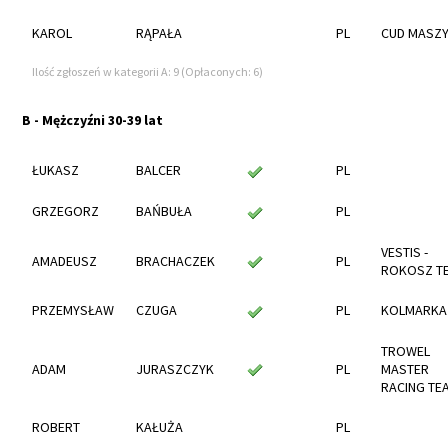
KAROL
RĄPAŁA
PL
CUD MASZ
Ilość zgłoszeń w kategorii A: 9 (Opłaconych: 6)
B - Mężczyźni 30-39 lat
ŁUKASZ
BALCER
PL
GRZEGORZ
BAŃBUŁA
PL
VESTIS -
AMADEUSZ
BRACHACZEK
PL
ROKOSZ T
PRZEMYSŁAW
CZUGA
PL
KOLMARKA
TROWEL
ADAM
JURASZCZYK
PL
MASTER
RACING TE
ROBERT
KAŁUŻA
PL