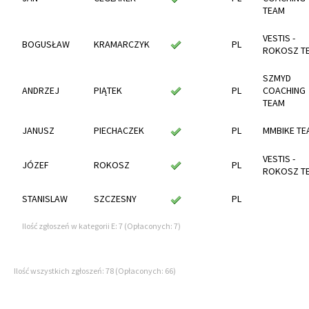
TEAM
VESTIS -
BOGUSŁAW
KRAMARCZYK
PL
ROKOSZ T
SZMYD
ANDRZEJ
PIĄTEK
PL
COACHING
TEAM
JANUSZ
PIECHACZEK
PL
MMBIKE TE
VESTIS -
JÓZEF
ROKOSZ
PL
ROKOSZ T
STANISLAW
SZCZESNY
PL
Ilość zgłoszeń w kategorii E: 7 (Opłaconych: 7)
Ilość wszystkich zgłoszeń: 78 (Opłaconych: 66)