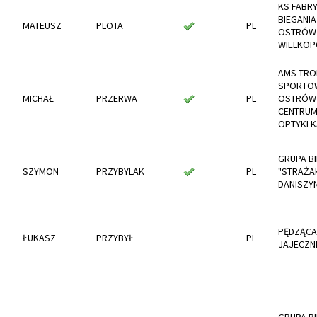
KS FABR
BIEGANIA
MATEUSZ
PLOTA
PL
OSTRÓW
WIELKOP
AMS TRO
SPORTO
MICHAŁ
PRZERWA
PL
OSTRÓW 
CENTRU
OPTYKI 
GRUPA B
SZYMON
PRZYBYLAK
PL
"STRAŻA
DANISZY
PĘDZĄCA
ŁUKASZ
PRZYBYŁ
PL
JAJECZN