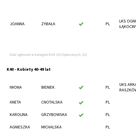
LKS OGN
JOANNA
ZYBAŁA
PL
ŁĄKOCIN
Ilość zgłoszeń w kategorii K30: 24 (Opłaconych: 22)
K40 - Kobiety 40-49 lat
UKS ARK
IWONA
BIENIEK
PL
RASZKÓ
ANETA
CNOTALSKA
PL
KAROLINA
GRZYBOWSKA
PL
AGNIESZKA
MICHALSKA
PL