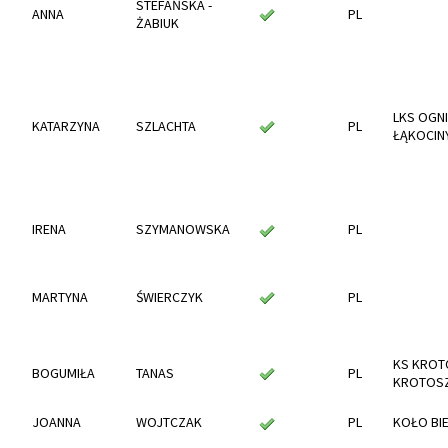
STEFAŃSKA -
ANNA
PL
ŻABIUK
LKS OGN
KATARZYNA
SZLACHTA
PL
ŁĄKOCIN
IRENA
SZYMANOWSKA
PL
MARTYNA
ŚWIERCZYK
PL
KS KROT
BOGUMIŁA
TANAS
PL
KROTOS
JOANNA
WOJTCZAK
PL
KOŁO BI