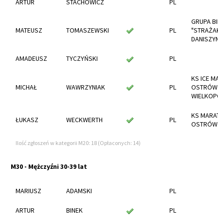
ARTUR
STACHOWICZ
PL
GRUPA B
MATEUSZ
TOMASZEWSKI
PL
"STRAŻA
DANISZY
AMADEUSZ
TYCZYŃSKI
PL
KS ICE M
MICHAŁ
WAWRZYNIAK
PL
OSTRÓW
WIELKOP
KS MARA
ŁUKASZ
WECKWERTH
PL
OSTRÓW 
Ilość zgłoszeń w kategorii M20: 18 (Opłaconych: 14)
M30 - Mężczyźni 30-39 lat
MARIUSZ
ADAMSKI
PL
ARTUR
BINEK
PL