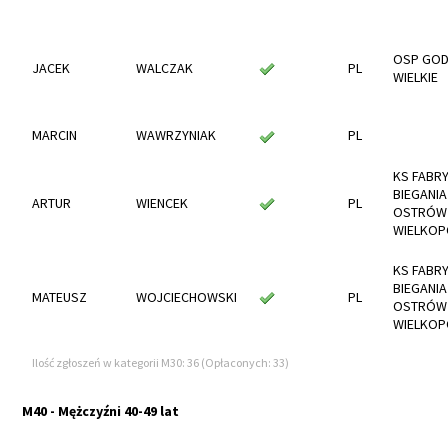
OSP GOD
JACEK
WALCZAK
PL
WIELKIE
MARCIN
WAWRZYNIAK
PL
KS FABR
BIEGANIA
ARTUR
WIENCEK
PL
OSTRÓW
WIELKOP
KS FABR
BIEGANIA
MATEUSZ
WOJCIECHOWSKI
PL
OSTRÓW
WIELKOP
Ilość zgłoszeń w kategorii M30: 36 (Opłaconych: 33)
M40 - Mężczyźni 40-49 lat