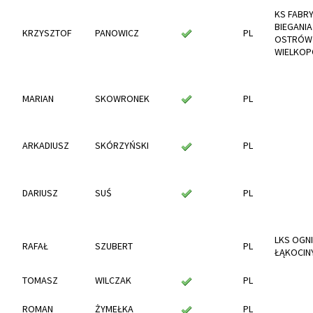
KS FABR
BIEGANIA
KRZYSZTOF
PANOWICZ
PL
OSTRÓW
WIELKOP
MARIAN
SKOWRONEK
PL
ARKADIUSZ
SKÓRZYŃSKI
PL
DARIUSZ
SUŚ
PL
LKS OGN
RAFAŁ
SZUBERT
PL
ŁĄKOCIN
TOMASZ
WILCZAK
PL
ROMAN
ŻYMEŁKA
PL