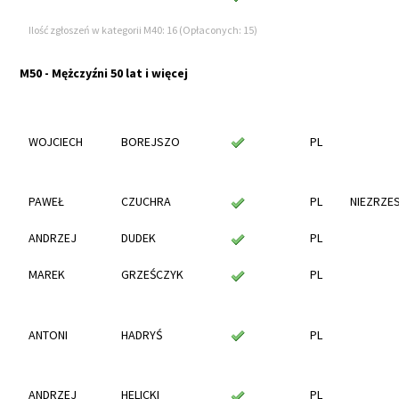
Ilość zgłoszeń w kategorii M40: 16 (Opłaconych: 15)
M50 - Mężczyźni 50 lat i więcej
WOJCIECH
BOREJSZO
PL
PAWEŁ
CZUCHRA
PL
NIEZRZE
ANDRZEJ
DUDEK
PL
MAREK
GRZEŚCZYK
PL
ANTONI
HADRYŚ
PL
ANDRZEJ
HELICKI
PL