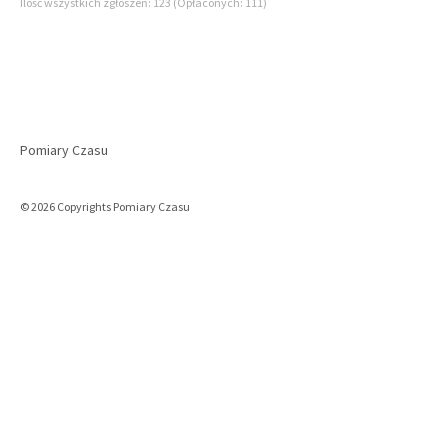
Ilość wszystkich zgłoszeń: 123 (Opłaconych: 111)
Pomiary Czasu
© 2026 Copyrights Pomiary Czasu