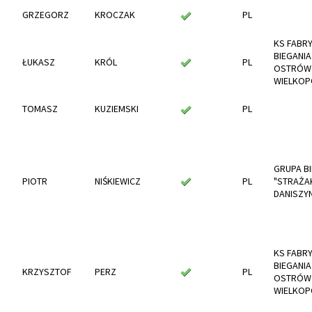
GRZEGORZ
KROCZAK
PL
KS FABR
BIEGANIA
ŁUKASZ
KRÓL
PL
OSTRÓW
WIELKOP
TOMASZ
KUZIEMSKI
PL
GRUPA B
PIOTR
NIŚKIEWICZ
PL
"STRAŻA
DANISZY
KS FABR
BIEGANIA
KRZYSZTOF
PERZ
PL
OSTRÓW
WIELKOP