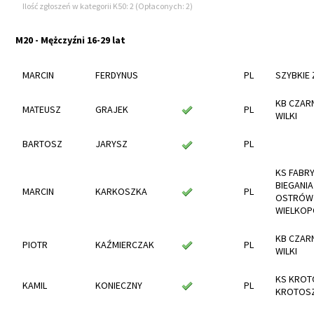
Ilość zgłoszeń w kategorii K50: 2 (Opłaconych: 2)
M20 - Mężczyźni 16-29 lat
MARCIN
FERDYNUS
PL
SZYBKIE
KB CZAR
MATEUSZ
GRAJEK
PL
WILKI
BARTOSZ
JARYSZ
PL
KS FABR
BIEGANIA
MARCIN
KARKOSZKA
PL
OSTRÓW
WIELKOP
KB CZAR
PIOTR
KAŹMIERCZAK
PL
WILKI
KS KROT
KAMIL
KONIECZNY
PL
KROTOS