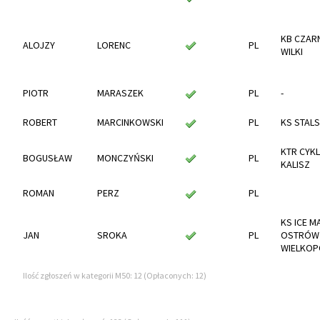
KB CZAR
ALOJZY
LORENC
PL
WILKI
PIOTR
MARASZEK
PL
-
ROBERT
MARCINKOWSKI
PL
KS STALS
KTR CYKL
BOGUSŁAW
MONCZYŃSKI
PL
KALISZ
ROMAN
PERZ
PL
KS ICE M
JAN
SROKA
PL
OSTRÓW
WIELKOP
Ilość zgłoszeń w kategorii M50: 12 (Opłaconych: 12)