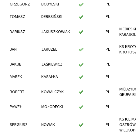
GRZEGORZ
BODYLSKI
PL
TOMASZ
DERESIŃSKI
PL
NIEBIESKI
DARIUSZ
JAKUSZKOWIAK
PL
PARASOL
KS KROT
JAN
JARUZEL
PL
KROTOS
JAKUB
JAŚKIEWICZ
PL
MAREK
KASAŁKA
PL
MIĘDZYB
ROBERT
KOWALCZYK
PL
GRUPA B
PAWEŁ
MOŁODECKI
PL
KS ICE M
SERGIUSZ
NOWAK
PL
OSTRÓW
WIELKOP