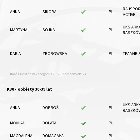
RAJSPO
ANNA
SIKORA
PL
ACTIVE
UKS ARK
MARTYNA
SÓJKA
PL
RASZKÓ
DARIA
ZBOROWSKA
PL
TEAM4BI
Ilość zgłoszeń w kategorii K20: 7 (Opłaconych: 7)
K30 - Kobiety 30-39 lat
UKS ARK
ANNA
DOBROŚ
PL
RASZKÓ
MONIKA
DOLATA
PL
MAGDALENA
DOMAGAŁA
PL