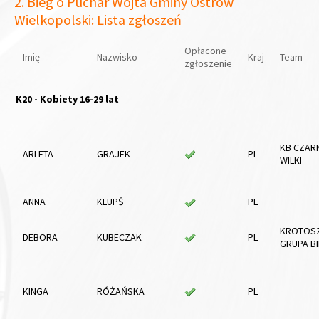
2. Bieg o Puchar Wójta Gminy Ostrów
Wielkopolski: Lista zgłoszeń
Opłacone
Imię
Nazwisko
Kraj
Team
zgłoszenie
K20 - Kobiety 16-29 lat
KB CZAR
ARLETA
GRAJEK
PL
WILKI
ANNA
KLUPŚ
PL
KROTOS
DEBORA
KUBECZAK
PL
GRUPA B
KINGA
RÓŻAŃSKA
PL