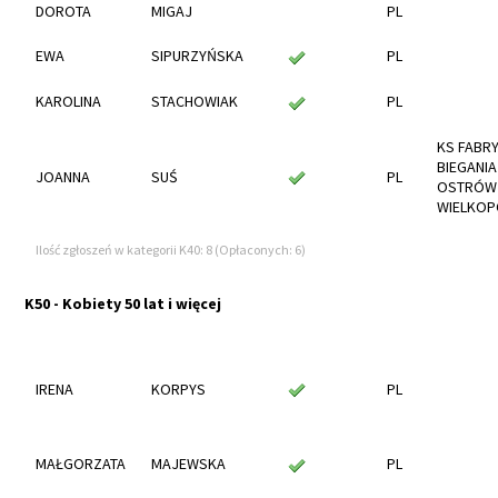
DOROTA
MIGAJ
PL
EWA
SIPURZYŃSKA
PL
KAROLINA
STACHOWIAK
PL
KS FABR
BIEGANIA
JOANNA
SUŚ
PL
OSTRÓW
WIELKOP
Ilość zgłoszeń w kategorii K40: 8 (Opłaconych: 6)
K50 - Kobiety 50 lat i więcej
IRENA
KORPYS
PL
MAŁGORZATA
MAJEWSKA
PL