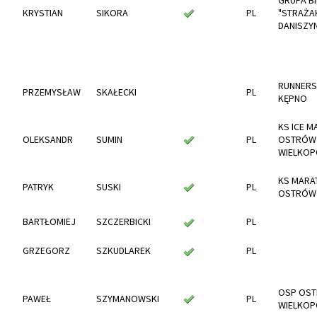
GRUPA B
KRYSTIAN
SIKORA
PL
"STRAŻA
DANISZY
RUNNERS
PRZEMYSŁAW
SKAŁECKI
PL
KĘPNO
KS ICE M
OLEKSANDR
SUMIN
PL
OSTRÓW
WIELKOP
KS MARA
PATRYK
SUSKI
PL
OSTRÓW 
BARTŁOMIEJ
SZCZERBICKI
PL
GRZEGORZ
SZKUDLAREK
PL
OSP OS
PAWEŁ
SZYMANOWSKI
PL
WIELKOP