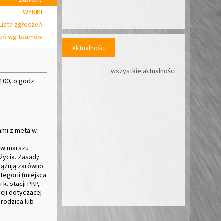
WYNIKI
Lista zgłoszeń
zeń wg teamów
Aktualności
wszystkie aktualności
100, o godz.
sami z metą w
ł w marszu
życia.
Zasady
wiązują zarówno
egorii (miejsca
k. stacji PKP,
cji dotyczącej
rodzica lub