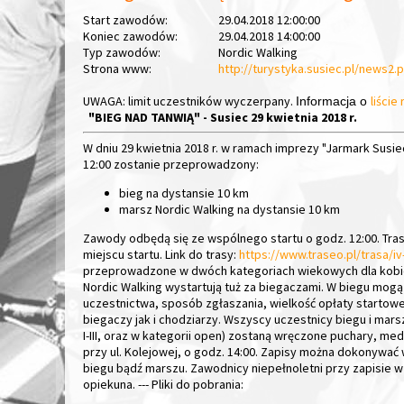
Start zawodów:
29.04.2018 12:00:00
Koniec zawodów:
29.04.2018 14:00:00
Typ zawodów:
Nordic Walking
Strona www:
http://turystyka.susiec.pl/news2
UWAGA: limit uczestników wyczerpany.
liści
Informacja o
"BIEG NAD TANWIĄ" - Susiec 29 kwietnia 2018 r.
W dniu 29 kwietnia 2018 r. w ramach imprezy "Jarmark Susie
12:00 zostanie przeprowadzony:
bieg na dystansie 10 km
marsz Nordic Walking na dystansie 10 km
Zawody odbędą się ze wspólnego startu o godz. 12:00.
Tra
miejscu startu. Link do trasy:
https://www.traseo.pl/trasa/iv
przeprowadzone w dwóch kategoriach wiekowych dla kobiet
Nordic Walking wystartują tuż za biegaczami.
W biegu mogą w
uczestnictwa, sposób zgłaszania, wielkość opłaty startow
biegaczy jak i chodziarzy.
Wszyscy uczestnicy biegu i mars
I-III, oraz w kategorii open) zostaną wręczone puchary, med
przy ul. Kolejowej, o godz. 14:00.
Zapisy można dokonywać w 
biegu bądź marszu.
Zawodnicy niepełnoletni przy zapisie 
opiekuna.
---
Pliki do pobrania: