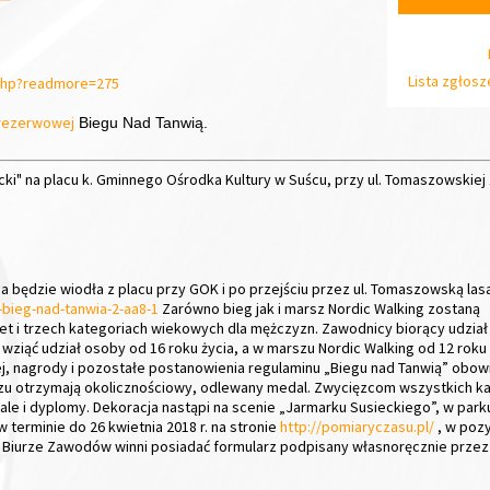
Lista zgłos
.php?readmore=275
e rezerwowej
Biegu Nad Tanwią.
cki" na placu k. Gminnego Ośrodka Kultury w Suścu, przy ul. Tomaszowskiej 
sa będzie wiodła z placu przy GOK i po przejściu przez ul. Tomaszowską la
-bieg-nad-tanwia-2-aa8-1
Zarówno bieg jak i marsz Nordic Walking zostaną
 i trzech kategoriach wiekowych dla mężczyzn.
Zawodnicy biorący udzia
ziąć udział osoby od 16 roku życia, a w marszu Nordic Walking od 12 roku 
ej, nagrody i pozostałe postanowienia regulaminu „Biegu nad Tanwią” obo
zu otrzymają okolicznościowy, odlewany medal.
Zwycięzcom wszystkich kat
ale i dyplomy. Dekoracja nastąpi na scenie „Jarmarku Susieckiego”, w parku 
terminie do 26 kwietnia 2018 r. na stronie
http://pomiaryczasu.pl/
, w pozy
w Biurze Zawodów winni posiadać formularz podpisany własnoręcznie przez 