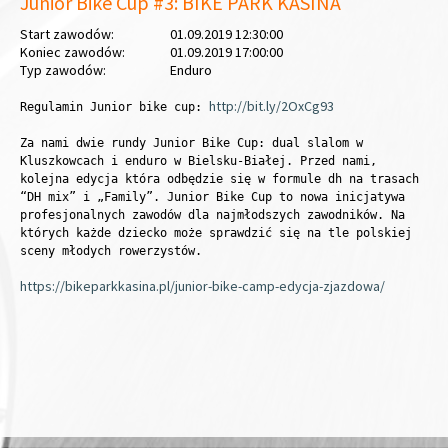
Junior Bike Cup #3: BIKE PARK KASINA
Start zawodów:
01.09.2019 12:30:00
Koniec zawodów:
01.09.2019 17:00:00
Typ zawodów:
Enduro
http://bit.ly/2OxCg93
Regulamin Junior bike cup:
Za nami dwie rundy Junior Bike Cup: dual slalom w
Kluszkowcach i enduro w Bielsku-Białej. Przed nami,
kolejna edycja która odbędzie się w formule dh na trasach
“DH mix” i „Family”. Junior Bike Cup to nowa inicjatywa
profesjonalnych zawodów dla najmłodszych zawodników. Na
których każde dziecko może sprawdzić się na tle polskiej
sceny młodych rowerzystów.
https://bikeparkkasina.pl/junior-bike-camp-edycja-zjazdowa/