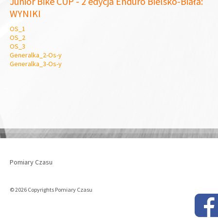
Junior Bike CUP - 2 edycja Enduro Bielsko-Biała:
WYNIKI
OS_1
OS_2
OS_3
Generalka_2-Os-y
Generalka_3-Os-y
Pomiary Czasu
© 2026 Copyrights Pomiary Czasu