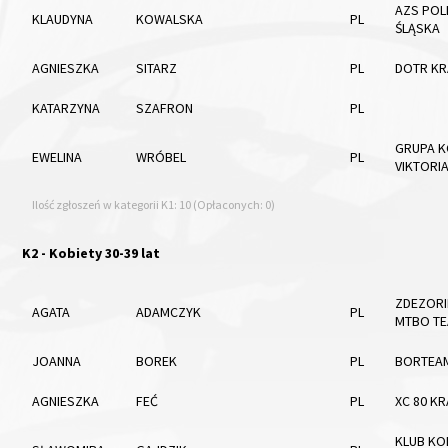
AZS POL
KLAUDYNA
KOWALSKA
PL
ŚLĄSKA
AGNIESZKA
SITARZ
PL
DOTR K
KATARZYNA
SZAFRON
PL
GRUPA 
EWELINA
WRÓBEL
PL
VIKTORIA
Ilość zgłoszeń w kategorii K1: 10 (Opłaconych: 0)
K2 - Kobiety 30-39 lat
ZDEZOR
AGATA
ADAMCZYK
PL
MTBO T
JOANNA
BOREK
PL
BORTEA
AGNIESZKA
FEĆ
PL
XC 80 K
KLUB KO