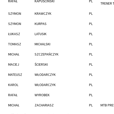
RAFAŁ
KAPUŚCIŃSKI
PL
TRENER 
SZYMON
KRAWCZYK
PL
SZYMON
KURPAS
PL
ŁUKASZ
LATUSIK
PL
TOMASZ
MICHALSKI
PL
MICHAŁ
SZCZEPAŃCZYK
PL
MACIEJ
ŚCIERSKI
PL
MATEUSZ
WŁODARCZYK
PL
KAROL
WŁODARCZYK
PL
RAFAŁ
WYROBEK
PL
MICHAŁ
ZACHARIASZ
PL
MTB PRE