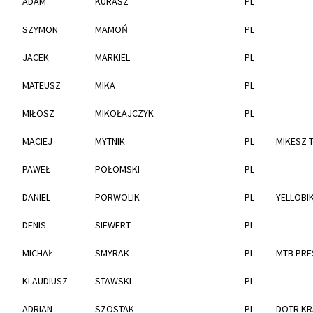
ADAM
KURASZ
PL
SZYMON
MAMOŃ
PL
JACEK
MARKIEL
PL
MATEUSZ
MIKA
PL
MIŁOSZ
MIKOŁAJCZYK
PL
MACIEJ
MYTNIK
PL
MIKESZ 
PAWEŁ
POŁOMSKI
PL
DANIEL
PORWOLIK
PL
YELLOBI
DENIS
SIEWERT
PL
MICHAŁ
SMYRAK
PL
MTB PRE
KLAUDIUSZ
STAWSKI
PL
ADRIAN
SZOSTAK
PL
DOTR K