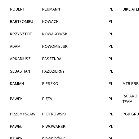
ROBERT
NEUMANN
PL
BIKE ATE
BARTŁOMIEJ
NOWACKI
PL
KRZYSZTOF
NOWAKOWSKI
PL
ADAM
NOWOMIEJSKI
PL
ARKADIUSZ
PASZENDA
PL
SEBASTIAN
PAŹDZIERNY
PL
DAMIAN
PIESZKO
PL
MTB PRE
RAFAKO 
PAWEŁ
PIĘTA
PL
TEAM
PRZEMYSŁAW
PIOTROWSKI
PL
PGD GRU
PAWEŁ
PIWOWARSKI
PL
PAWEŁ
POWROŹNIK
PL