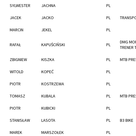
SYLWESTER
JACHNA
PL
JACEK
JACKO
PL
TRANSPO
MARCIN
JEKEL
PL
DMG MOR
RAFAŁ
KAPUŚCIŃSKI
PL
TRENER 
ZBIGNIEW
KISZKA
PL
MTB PRE
WITOLD
KOPEĆ
PL
PIOTR
KOSTRZEWA
PL
TOMASZ
KUBALA
PL
MTB PRE
PIOTR
KUBICKI
PL
STANISŁAW
LASOTA
PL
B3 BIKE
MAREK
MARSZOŁEK
PL