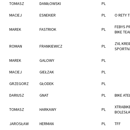
TOMASZ
DANIŁOWSKI
PL
MACIEJ
ESNEKIER
PL
O RETY 
FEBYS P
MAREK
FASTRIOK
PL
BIKE TE
ZVL KREI
ROMAN
FRANKIEWICZ
PL
SPORTIV
MAREK
GALOWY
PL
MACIEJ
GIEŁZAK
PL
GRZEGORZ
GŁODEK
PL
DARIUSZ
GNAT
PL
BIKE ATE
XTRABIK
TOMASZ
HARKAWY
PL
BOLESŁA
JAROSŁAW
HERMAN
PL
TFF