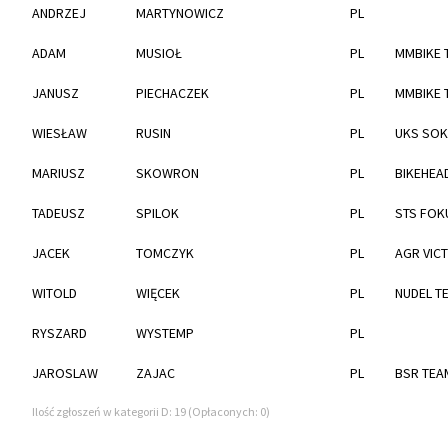
ANDRZEJ
MARTYNOWICZ
PL
ADAM
MUSIOŁ
PL
MMBIKE 
JANUSZ
PIECHACZEK
PL
MMBIKE 
WIESŁAW
RUSIN
PL
UKS SOK
MARIUSZ
SKOWRON
PL
BIKEHEA
TADEUSZ
SPILOK
PL
STS FOK
JACEK
TOMCZYK
PL
AGR VIC
WITOLD
WIĘCEK
PL
NUDEL T
RYSZARD
WYSTEMP
PL
JAROSLAW
ZAJAC
PL
BSR TEA
Ilość zgłoszeń w kategorii D: 19 (Opłaconych: 0)