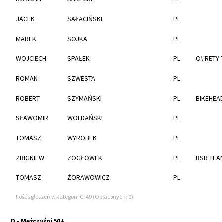
JACEK
SAŁACIŃSKI
PL
MAREK
SOJKA
PL
WOJCIECH
SPAŁEK
PL
O\'RETY
ROMAN
SZWESTA
PL
ROBERT
SZYMAŃSKI
PL
BIKEHEA
SŁAWOMIR
WOLDAŃSKI
PL
TOMASZ
WYROBEK
PL
ZBIGNIEW
ZOGŁOWEK
PL
BSR TEA
TOMASZ
ŻORAWOWICZ
PL
Ilość zgłoszeń w kategorii C: 49 (Opłaconych: 0)
D - Mężczyźni 50+