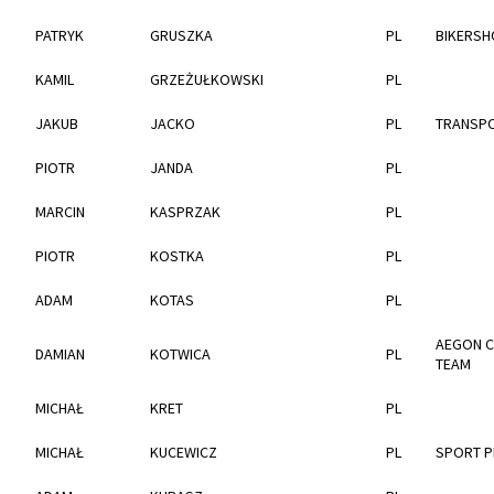
PATRYK
GRUSZKA
PL
BIKERSH
KAMIL
GRZEŻUŁKOWSKI
PL
JAKUB
JACKO
PL
TRANSPO
PIOTR
JANDA
PL
MARCIN
KASPRZAK
PL
PIOTR
KOSTKA
PL
ADAM
KOTAS
PL
AEGON C
DAMIAN
KOTWICA
PL
TEAM
MICHAŁ
KRET
PL
MICHAŁ
KUCEWICZ
PL
SPORT P