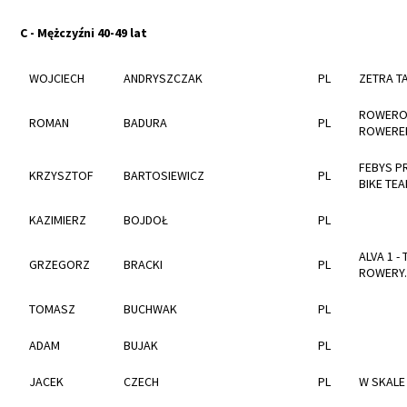
C - Mężczyźni 40-49 lat
WOJCIECH
ANDRYSZCZAK
PL
ZETRA T
ROWERO
ROMAN
BADURA
PL
ROWERE
FEBYS P
KRZYSZTOF
BARTOSIEWICZ
PL
BIKE TE
KAZIMIERZ
BOJDOŁ
PL
ALVA 1 - 
GRZEGORZ
BRACKI
PL
ROWERY.
TOMASZ
BUCHWAK
PL
ADAM
BUJAK
PL
JACEK
CZECH
PL
W SKALE