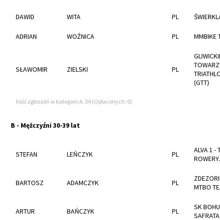
DAWID
WITA
PL
ŚWIERKL
ADRIAN
WOŹNICA
PL
MMBIKE 
GLIWICKI
TOWARZ
SŁAWOMIR
ZIELSKI
PL
TRIATH
(GTT)
Ilość zgłoszeń w kategorii A: 34 (Opłaconych: 0)
B - Mężczyźni 30-39 lat
ALVA 1 - 
STEFAN
LEŃCZYK
PL
ROWERY.
ZDEZOR
BARTOSZ
ADAMCZYK
PL
MTBO T
SK BOHU
ARTUR
BAŃCZYK
PL
SAFRATA