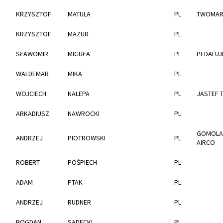
KRZYSZTOF
MATULA
PL
TWOMARK
KRZYSZTOF
MAZUR
PL
SŁAWOMIR
MIGUŁA
PL
PEDALUJ
WALDEMAR
MIKA
PL
WOJCIECH
NALEPA
PL
JASTEF 
ARKADIUSZ
NAWROCKI
PL
GOMOLA
ANDRZEJ
PIOTROWSKI
PL
AIRCO
ROBERT
POŚPIECH
PL
ADAM
PTAK
PL
ANDRZEJ
RUDNER
PL
BOGDAN
SADECKI
PL