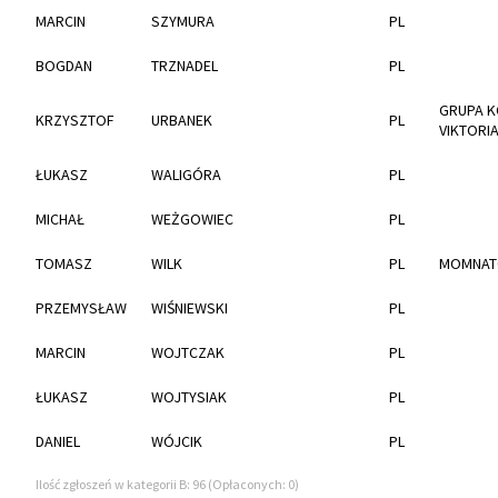
MARCIN
SZYMURA
PL
BOGDAN
TRZNADEL
PL
GRUPA 
KRZYSZTOF
URBANEK
PL
VIKTORIA
ŁUKASZ
WALIGÓRA
PL
MICHAŁ
WEŻGOWIEC
PL
TOMASZ
WILK
PL
MOMNAT
PRZEMYSŁAW
WIŚNIEWSKI
PL
MARCIN
WOJTCZAK
PL
ŁUKASZ
WOJTYSIAK
PL
DANIEL
WÓJCIK
PL
Ilość zgłoszeń w kategorii B: 96 (Opłaconych: 0)