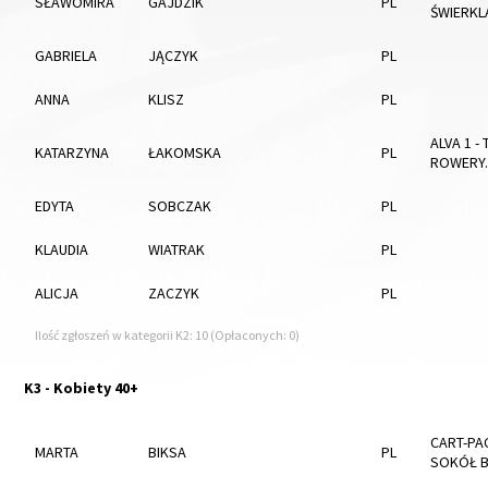
SŁAWOMIRA
GAJDZIK
PL
ŚWIERKL
GABRIELA
JĄCZYK
PL
ANNA
KLISZ
PL
ALVA 1 - 
KATARZYNA
ŁAKOMSKA
PL
ROWERY.
EDYTA
SOBCZAK
PL
KLAUDIA
WIATRAK
PL
ALICJA
ZACZYK
PL
Ilość zgłoszeń w kategorii K2: 10 (Opłaconych: 0)
K3 - Kobiety 40+
CART-PA
MARTA
BIKSA
PL
SOKÓŁ B