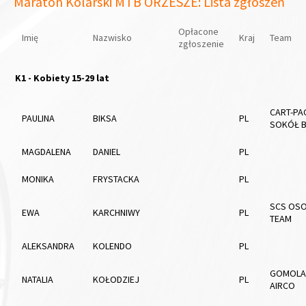
Maraton Kolarski MTB ORZESZE: Lista zgłoszeń
Opłacone
Imię
Nazwisko
Kraj
Team
zgłoszenie
K1 - Kobiety 15-29 lat
CART-PA
PAULINA
BIKSA
PL
SOKÓŁ B
MAGDALENA
DANIEL
PL
MONIKA
FRYSTACKA
PL
SCS OSO
EWA
KARCHNIWY
PL
TEAM
ALEKSANDRA
KOLENDO
PL
GOMOLA
NATALIA
KOŁODZIEJ
PL
AIRCO