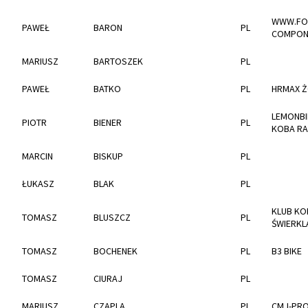
WWW.FO
PAWEŁ
BARON
PL
COMPON
MARIUSZ
BARTOSZEK
PL
PAWEŁ
BATKO
PL
HRMAX 
LEMONBIK
PIOTR
BIENER
PL
KOBA RA
MARCIN
BISKUP
PL
ŁUKASZ
BLAK
PL
KLUB KO
TOMASZ
BLUSZCZ
PL
ŚWIERKL
TOMASZ
BOCHENEK
PL
B3 BIKE
TOMASZ
CIURAJ
PL
MARIUSZ
CZAPLA
PL
CMJ-PRO