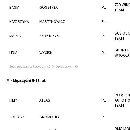
72D WIN
BASIA
GOSZTYŁA
PL
TEAM
KATARZYNA
MARTYNOWICZ
PL
SCS OSO
MARTA
SYRYJCZYK
PL
TEAM
SPORT-P
LIDIA
WYCISK
PL
WROCŁ
Ilość zgłoszeń w kategorii K3: 5 (Opłaconych: 0)
M - Mężczyźni 5-18 lat
PORSCHE
FILIP
ATŁAS
PL
AUTO PO
TEAM
TOBIASZ
GROMOTKA
PL
DMG MOR