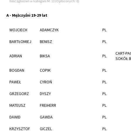
Ilość zgłoszeń w kategorii M: 13 (Opłaconych: 0)
A - Mężczyźni 19-29 lat
WOJCIECH
ADAMCZYK
PL
BARTŁOMIEJ
BENISZ
PL
CART-PA
ADRIAN
BIKSA
PL
SOKÓŁ B
BOGDAN
COPIK
PL
PAWEŁ
CYROŃ
PL
GRZEGORZ
DYSZY
PL
MATEUSZ
FREIHERR
PL
DAWID
GAWDA
PL
KRZYSZTOF
GICZEL
PL