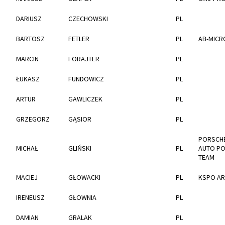
DARIUSZ
CZECHOWSKI
PL
BARTOSZ
FETLER
PL
AB-MICR
MARCIN
FORAJTER
PL
ŁUKASZ
FUNDOWICZ
PL
ARTUR
GAWLICZEK
PL
GRZEGORZ
GĄSIOR
PL
PORSCHE
MICHAŁ
GLIŃSKI
PL
AUTO PO
TEAM
MACIEJ
GŁOWACKI
PL
KSPO A
IRENEUSZ
GŁOWNIA
PL
DAMIAN
GRALAK
PL