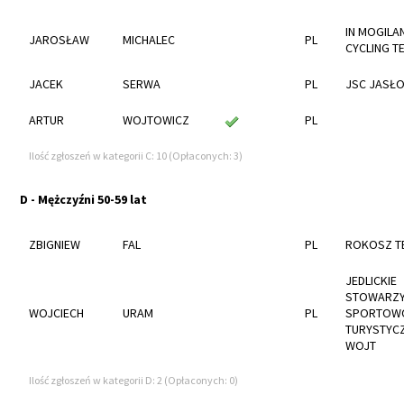
IN MOGILA
JAROSŁAW
MICHALEC
PL
CYCLING T
JACEK
SERWA
PL
JSC JASŁ
ARTUR
WOJTOWICZ
PL
Ilość zgłoszeń w kategorii C: 10 (Opłaconych: 3)
D - Mężczyźni 50-59 lat
ZBIGNIEW
FAL
PL
ROKOSZ T
JEDLICKIE
STOWARZY
WOJCIECH
URAM
PL
SPORTOW
TURYSTYC
WOJT
Ilość zgłoszeń w kategorii D: 2 (Opłaconych: 0)