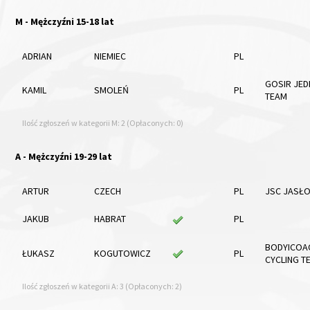
M - Mężczyźni 15-18 lat
ADRIAN
NIEMIEC
PL
GOSIR JED
KAMIL
SMOLEŃ
PL
TEAM
Ilość zgłoszeń w kategorii M: 2 (Opłaconych: 0)
A - Mężczyźni 19-29 lat
ARTUR
CZECH
PL
JSC JASŁ
JAKUB
HABRAT
PL
BODYICOA
ŁUKASZ
KOGUTOWICZ
PL
CYCLING T
Ilość zgłoszeń w kategorii A: 3 (Opłaconych: 2)