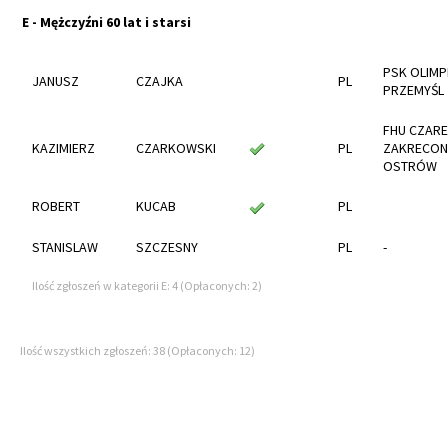
E - Mężczyźni 60 lat i starsi
PSK OLIMP
JANUSZ
CZAJKA
PL
PRZEMYŚL
FHU CZARE
KAZIMIERZ
CZARKOWSKI
PL
ZAKRECON
OSTRÓW
ROBERT
KUCAB
PL
STANISLAW
SZCZESNY
PL
-
Ilość zgłoszeń w kategorii E: 4 (Opłaconych: 2)
Ilość wszystkich zgłoszeń: 38 (Opłaconych: 12)