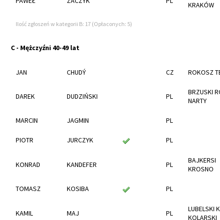
PAWEŁ
ZACZYK
PL
KRAKÓW
Ilość zgłoszeń w kategorii B: 17 (Opłaconych: 5)
C - Mężczyźni 40-49 lat
JAN
CHUDÝ
CZ
ROKOSZ T
BRZUSKI R
DAREK
DUDZIŃSKI
PL
NARTY
MARCIN
JAGMIN
PL
PIOTR
JURCZYK
PL
BAJKERSI
KONRAD
KANDEFER
PL
KROSNO
TOMASZ
KOSIBA
PL
LUBELSKI 
KAMIL
MAJ
PL
KOLARSKI