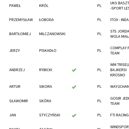
UKS BASZT
PAWEŁ
KRÓL
PL
-SPORT L
PRZEMYSŁAW
ŁOBODA
PL
ITOX - IND
STS JORD
BARTŁOMIEJ
MILCZANOWSKI
PL
WOLA MAŁ
COMPLAY 
JERZY
PISKADŁO
PL
TEAM
WM TRISELF
ANDRZEJ
RYBICKI
PL
BAJKERSI
KROSNO
ARTUR
SIKORA
PL
WAY2CHA
GOSIR JED
SŁAWOMIR
SKÓRA
PL
TEAM
JAN
STYCZYŃSKI
PL
FTI RACIN
WINDSPOR