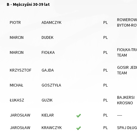
B - Mężczyźni 30-39 lat
ROWEROW
PIOTR
ADAMCZYK
PL
BYTOM-RO
MARCIN
DUDEK
PL
FIOŁKA-TR
MARCIN
FIOŁKA
PL
TEAM
GOSIR JED
KRZYSZTOF
GAJDA
PL
TEAM
MICHAŁ
GOSZTYŁA
PL
BAJKERSI
ŁUKASZ
GUZIK
PL
KROSNO
JAROSŁAW
KIELAR
PL
----
JAROSŁAW
KRAWCZYK
PL
SPAJ DŁUG