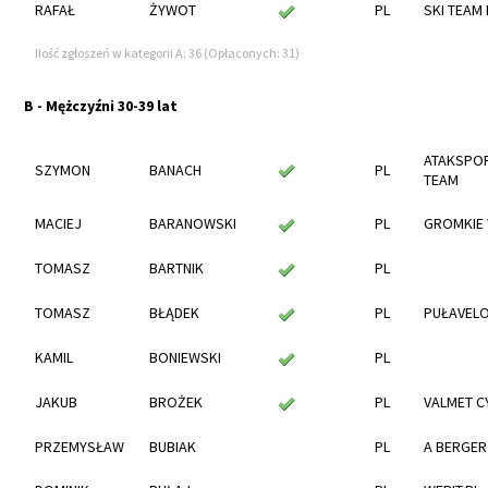
RAFAŁ
ŻYWOT
PL
SKI TEAM
Ilość zgłoszeń w kategorii A: 36 (Opłaconych: 31)
B - Mężczyźni 30-39 lat
ATAKSPOR
SZYMON
BANACH
PL
TEAM
MACIEJ
BARANOWSKI
PL
GROMKIE 
TOMASZ
BARTNIK
PL
TOMASZ
BŁĄDEK
PL
PUŁAVEL
KAMIL
BONIEWSKI
PL
JAKUB
BROŻEK
PL
VALMET C
PRZEMYSŁAW
BUBIAK
PL
A BERGER