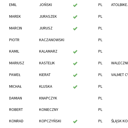
EMIL
JOŃSKI
PL
ATOLBIKE
MAREK
JURASZEK
PL
MARCIN
JURUSZ
PL
PIOTR
KACZANOWSKI
PL
KAMIL
KALAMARZ
PL
MARIUSZ
KASTELIK
PL
WALECZNI
PAWEŁ
KIERAT
PL
VALMET C
MICHAŁ
KLUSKA
PL
DAMIAN
KNAPCZYK
PL
ROBERT
KONIECZNY
PL
KONRAD
KOPCZYŃSKI
PL
ŚLĄSK K