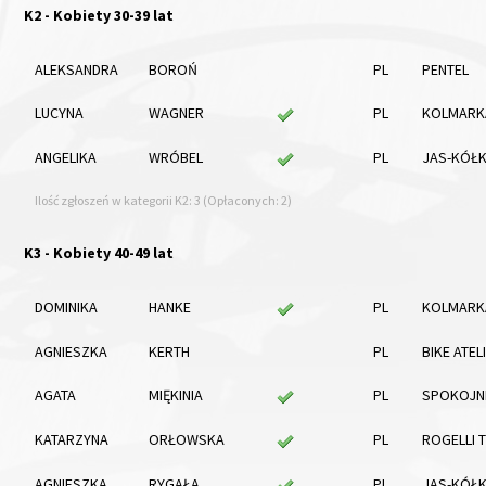
K2 - Kobiety 30-39 lat
ALEKSANDRA
BOROŃ
PL
PENTEL
LUCYNA
WAGNER
PL
KOLMARK
ANGELIKA
WRÓBEL
PL
JAS-KÓŁ
Ilość zgłoszeń w kategorii K2: 3 (Opłaconych: 2)
K3 - Kobiety 40-49 lat
DOMINIKA
HANKE
PL
KOLMARK
AGNIESZKA
KERTH
PL
BIKE ATEL
AGATA
MIĘKINIA
PL
SPOKOJNI
KATARZYNA
ORŁOWSKA
PL
ROGELLI 
AGNIESZKA
RYGAŁA
PL
JAS-KÓŁ