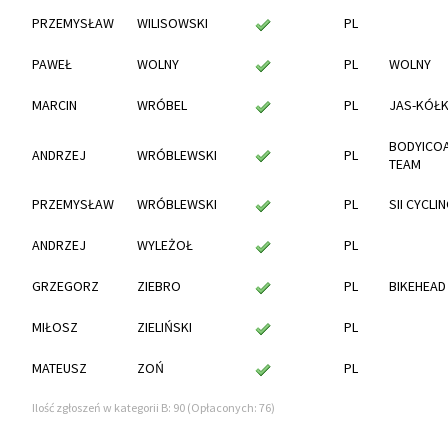
PRZEMYSŁAW
WILISOWSKI
PL
PAWEŁ
WOLNY
PL
WOLNY
MARCIN
WRÓBEL
PL
JAS-KÓŁ
BODYICOA
ANDRZEJ
WRÓBLEWSKI
PL
TEAM
PRZEMYSŁAW
WRÓBLEWSKI
PL
SII CYCLI
ANDRZEJ
WYLEŻOŁ
PL
GRZEGORZ
ZIEBRO
PL
BIKEHEAD
MIŁOSZ
ZIELIŃSKI
PL
MATEUSZ
ZOŃ
PL
Ilość zgłoszeń w kategorii B: 90 (Opłaconych: 76)