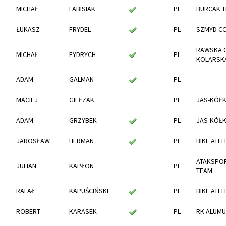
MICHAŁ
FABISIAK
PL
BURCAK 
ŁUKASZ
FRYDEL
PL
SZMYD C
RAWSKA 
MICHAŁ
FYDRYCH
PL
KOLARSK
ADAM
GALMAN
PL
MACIEJ
GIEŁZAK
PL
JAS-KÓŁ
ADAM
GRZYBEK
PL
JAS-KÓŁ
JAROSŁAW
HERMAN
PL
BIKE ATEL
ATAKSPOR
JULIAN
KAPŁON
PL
TEAM
RAFAŁ
KAPUŚCIŃSKI
PL
BIKE ATEL
ROBERT
KARASEK
PL
RK ALUMU