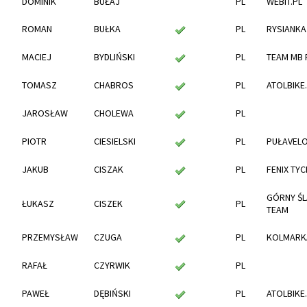
DOMINIK
BUŁAJ
PL
WEBIT.PL
ROMAN
BUŁKA
PL
RYSIANKA
MACIEJ
BYDLIŃSKI
PL
TEAM MB 
TOMASZ
CHABROS
PL
ATOLBIKE
JAROSŁAW
CHOLEWA
PL
PIOTR
CIESIELSKI
PL
PUŁAVEL
JAKUB
CISZAK
PL
FENIX TYC
GÓRNY ŚL
ŁUKASZ
CISZEK
PL
TEAM
PRZEMYSŁAW
CZUGA
PL
KOLMARK
RAFAŁ
CZYRWIK
PL
PAWEŁ
DĘBIŃSKI
PL
ATOLBIKE