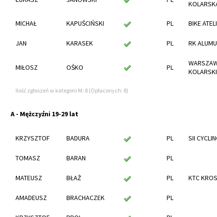
KOLARSK
MICHAŁ
KAPUŚCIŃSKI
PL
BIKE ATEL
JAN
KARASEK
PL
RK ALUMU
WARSZAW
MIŁOSZ
OŚKO
PL
KOLARSKI
Ilość zgłoszeń w kategorii M: 8 (Opłaconych: 8)
A - Mężczyźni 19-29 lat
KRZYSZTOF
BADURA
PL
SII CYCLI
TOMASZ
BARAN
PL
MATEUSZ
BŁAŻ
PL
KTC KRO
AMADEUSZ
BRACHACZEK
PL