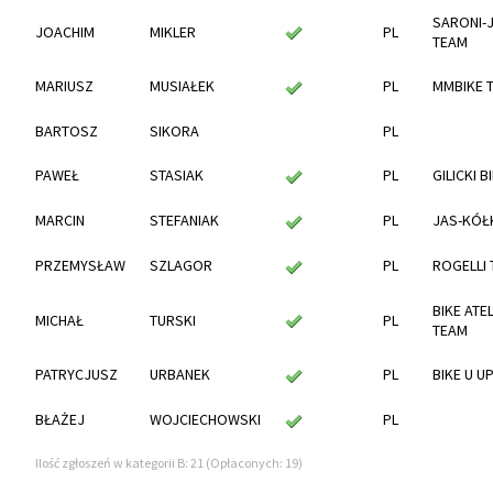
SARONI-
JOACHIM
MIKLER
PL
TEAM
MARIUSZ
MUSIAŁEK
PL
MMBIKE 
BARTOSZ
SIKORA
PL
PAWEŁ
STASIAK
PL
GILICKI B
MARCIN
STEFANIAK
PL
JAS-KÓŁ
PRZEMYSŁAW
SZLAGOR
PL
ROGELLI
BIKE ATE
MICHAŁ
TURSKI
PL
TEAM
PATRYCJUSZ
URBANEK
PL
BIKE U U
BŁAŻEJ
WOJCIECHOWSKI
PL
Ilość zgłoszeń w kategorii B: 21 (Opłaconych: 19)