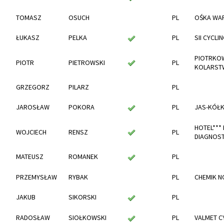
TOMASZ
OSUCH
PL
OŚKA WA
ŁUKASZ
PELKA
PL
SII CYCLI
PIOTRKO
PIOTR
PIETROWSKI
PL
KOLARST
GRZEGORZ
PILARZ
PL
JAROSŁAW
POKORA
PL
JAS-KÓŁ
HOTEL***
WOJCIECH
RENSZ
PL
DIAGNOST
MATEUSZ
ROMANEK
PL
PRZEMYSŁAW
RYBAK
PL
CHEMIK N
JAKUB
SIKORSKI
PL
RADOSŁAW
SIOŁKOWSKI
PL
VALMET C