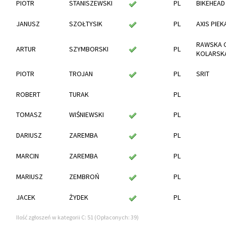
PIOTR
STANISZEWSKI
PL
BIKEHEAD
JANUSZ
SZOŁTYSIK
PL
AXIS PIEK
RAWSKA 
ARTUR
SZYMBORSKI
PL
KOLARSK
PIOTR
TROJAN
PL
SRIT
ROBERT
TURAK
PL
TOMASZ
WIŚNIEWSKI
PL
DARIUSZ
ZAREMBA
PL
MARCIN
ZAREMBA
PL
MARIUSZ
ZEMBROŃ
PL
JACEK
ŻYDEK
PL
Ilość zgłoszeń w kategorii C: 51 (Opłaconych: 39)