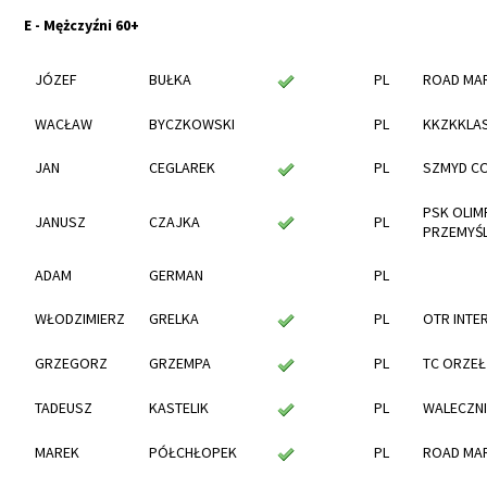
E - Mężczyźni 60+
JÓZEF
BUŁKA
PL
ROAD MA
WACŁAW
BYCZKOWSKI
PL
KKZKKLA
JAN
CEGLAREK
PL
SZMYD C
PSK OLIM
JANUSZ
CZAJKA
PL
PRZEMYŚ
ADAM
GERMAN
PL
WŁODZIMIERZ
GRELKA
PL
OTR INTE
GRZEGORZ
GRZEMPA
PL
TC ORZEŁ
TADEUSZ
KASTELIK
PL
WALECZNI
MAREK
PÓŁCHŁOPEK
PL
ROAD MA