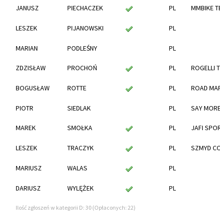
JANUSZ
PIECHACZEK
PL
MMBIKE T
LESZEK
PIJANOWSKI
PL
MARIAN
PODLEŚNY
PL
ZDZISŁAW
PROCHOŃ
PL
ROGELLI 
BOGUSŁAW
ROTTE
PL
ROAD MA
PIOTR
SIEDLAK
PL
SAY MOR
MAREK
SMOŁKA
PL
JAFI SPO
LESZEK
TRACZYK
PL
SZMYD C
MARIUSZ
WALAS
PL
DARIUSZ
WYLĘŻEK
PL
Ilość zgłoszeń w kategorii D: 30 (Opłaconych: 22)