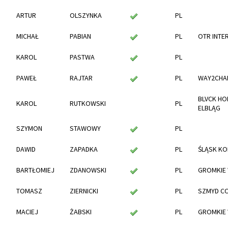
ARTUR
OLSZYNKA
PL
MICHAŁ
PABIAN
PL
OTR INTE
KAROL
PASTWA
PL
PAWEŁ
RAJTAR
PL
WAY2CHA
BLVCK HO
KAROL
RUTKOWSKI
PL
ELBLĄG
SZYMON
STAWOWY
PL
DAWID
ZAPADKA
PL
ŚLĄSK K
BARTŁOMIEJ
ZDANOWSKI
PL
GROMKIE 
TOMASZ
ZIERNICKI
PL
SZMYD C
MACIEJ
ŻABSKI
PL
GROMKIE 