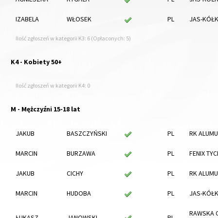
IZABELA
WŁOSEK
PL
JAS-KÓŁ
Ilość zgłoszeń w kategorii K3: 6 (Opłaconych: 5)
K4 - Kobiety 50+
Ilość zgłoszeń w kategorii K4: 0
M - Mężczyźni 15-18 lat
JAKUB
BASZCZYŃSKI
PL
RK ALUMU
MARCIN
BURZAWA
PL
FENIX TYC
JAKUB
CICHY
PL
RK ALUMU
MARCIN
HUDOBA
PL
JAS-KÓŁ
RAWSKA 
ŁUKASZ
JANOWSKI
PL