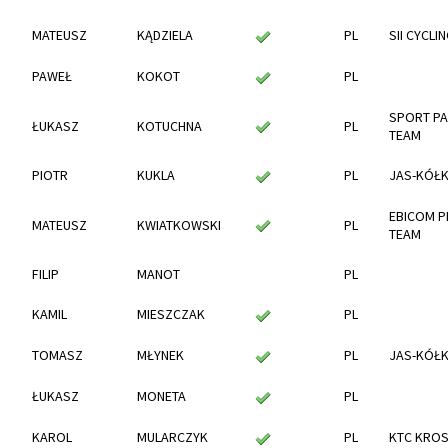
MATEUSZ
KĄDZIELA
PL
SII CYCLI
PAWEŁ
KOKOT
PL
SPORT PA
ŁUKASZ
KOTUCHNA
PL
TEAM
PIOTR
KUKLA
PL
JAS-KÓŁ
EBICOM P
MATEUSZ
KWIATKOWSKI
PL
TEAM
FILIP
MANOT
PL
KAMIL
MIESZCZAK
PL
TOMASZ
MŁYNEK
PL
JAS-KÓŁ
ŁUKASZ
MONETA
PL
KAROL
MULARCZYK
PL
KTC KRO