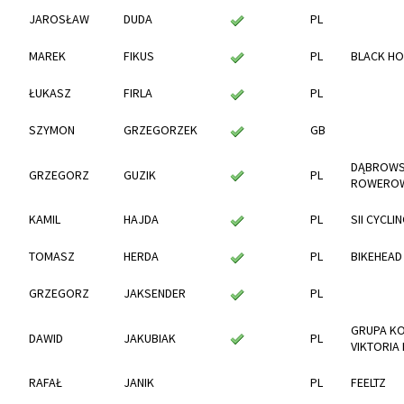
JAROSŁAW
DUDA
PL
MAREK
FIKUS
PL
BLACK HO
ŁUKASZ
FIRLA
PL
SZYMON
GRZEGORZEK
GB
DĄBROWS
GRZEGORZ
GUZIK
PL
ROWERO
KAMIL
HAJDA
PL
SII CYCLI
TOMASZ
HERDA
PL
BIKEHEAD
GRZEGORZ
JAKSENDER
PL
GRUPA K
DAWID
JAKUBIAK
PL
VIKTORIA
RAFAŁ
JANIK
PL
FEELTZ