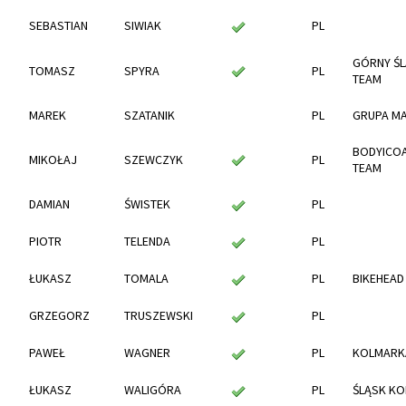
SEBASTIAN
SIWIAK
PL
GÓRNY ŚL
TOMASZ
SPYRA
PL
TEAM
MAREK
SZATANIK
PL
GRUPA M
BODYICOA
MIKOŁAJ
SZEWCZYK
PL
TEAM
DAMIAN
ŚWISTEK
PL
PIOTR
TELENDA
PL
ŁUKASZ
TOMALA
PL
BIKEHEAD
GRZEGORZ
TRUSZEWSKI
PL
PAWEŁ
WAGNER
PL
KOLMARK
ŁUKASZ
WALIGÓRA
PL
ŚLĄSK K