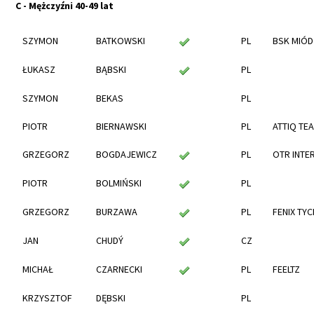
C - Mężczyźni 40-49 lat
SZYMON
BATKOWSKI
PL
BSK MIÓD
ŁUKASZ
BĄBSKI
PL
SZYMON
BEKAS
PL
PIOTR
BIERNAWSKI
PL
ATTIQ TE
GRZEGORZ
BOGDAJEWICZ
PL
OTR INTE
PIOTR
BOLMIŃSKI
PL
GRZEGORZ
BURZAWA
PL
FENIX TYC
JAN
CHUDÝ
CZ
MICHAŁ
CZARNECKI
PL
FEELTZ
KRZYSZTOF
DĘBSKI
PL