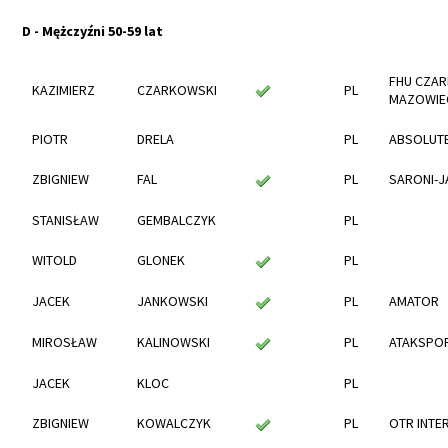
D - Mężczyźni 50-59 lat
FHU CZA
KAZIMIERZ
CZARKOWSKI
PL
MAZOWIE
PIOTR
DRELA
PL
ABSOLUTE
ZBIGNIEW
FAL
PL
SARONI-J
STANISŁAW
GEMBALCZYK
PL
WITOLD
GLONEK
PL
JACEK
JANKOWSKI
PL
AMATOR
MIROSŁAW
KALINOWSKI
PL
ATAKSPOR
JACEK
KLOC
PL
ZBIGNIEW
KOWALCZYK
PL
OTR INTE