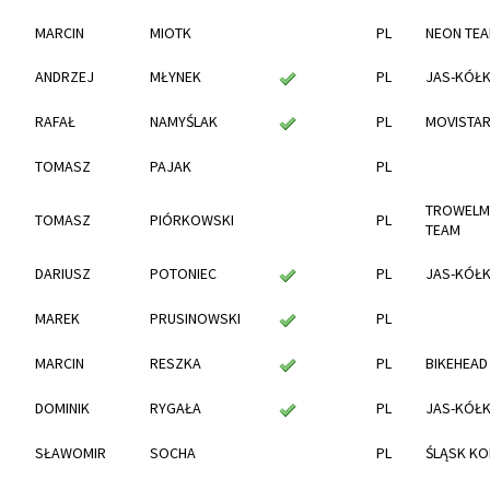
MARCIN
MIOTK
PL
NEON TE
ANDRZEJ
MŁYNEK
PL
JAS-KÓŁ
RAFAŁ
NAMYŚLAK
PL
MOVISTA
TOMASZ
PAJAK
PL
TROWELM
TOMASZ
PIÓRKOWSKI
PL
TEAM
DARIUSZ
POTONIEC
PL
JAS-KÓŁ
MAREK
PRUSINOWSKI
PL
MARCIN
RESZKA
PL
BIKEHEAD
DOMINIK
RYGAŁA
PL
JAS-KÓŁ
SŁAWOMIR
SOCHA
PL
ŚLĄSK K