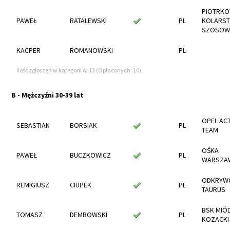
PIOTRKO
PAWEŁ
RATALEWSKI
PL
KOLARS
SZOSOW
KACPER
ROMANOWSKI
PL
Ilość zgłoszeń w kategorii A: 13 (Opłaconych: 10)
B - Mężczyźni 30-39 lat
OPEL ACT
SEBASTIAN
BORSIAK
PL
TEAM
OŚKA
PAWEŁ
BUCZKOWICZ
PL
WARSZA
ODKRYW
REMIGIUSZ
CIUPEK
PL
TAURUS
BSK MIÓ
TOMASZ
DEMBOWSKI
PL
KOZACKI