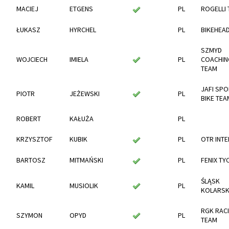
MACIEJ
ETGENS
PL
ROGELLI
ŁUKASZ
HYRCHEL
PL
BIKEHEA
SZMYD
WOJCIECH
IMIELA
PL
COACHIN
TEAM
JAFI SP
PIOTR
JEŻEWSKI
PL
BIKE TEA
ROBERT
KAŁUŻA
PL
KRZYSZTOF
KUBIK
PL
OTR INT
BARTOSZ
MITMAŃSKI
PL
FENIX TY
ŚLĄSK
KAMIL
MUSIOLIK
PL
KOLARS
RGK RAC
SZYMON
OPYD
PL
TEAM