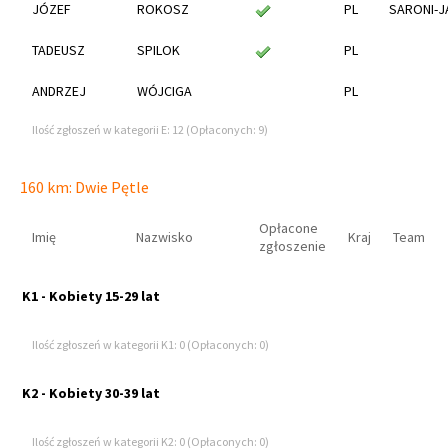
JÓZEF
ROKOSZ
PL
SARONI-J
TADEUSZ
SPILOK
PL
ANDRZEJ
WÓJCIGA
PL
Ilość zgłoszeń w kategorii E: 12 (Opłaconych: 9)
160 km: Dwie Pętle
Opłacone
Imię
Nazwisko
Kraj
Team
zgłoszenie
K1 - Kobiety 15-29 lat
Ilość zgłoszeń w kategorii K1: 0 (Opłaconych: 0)
K2 - Kobiety 30-39 lat
Ilość zgłoszeń w kategorii K2: 0 (Opłaconych: 0)