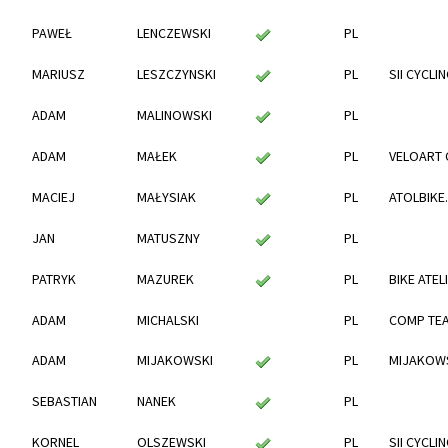
PAWEŁ
LENCZEWSKI
PL
MARIUSZ
LESZCZYNSKI
PL
SII CYCLI
ADAM
MALINOWSKI
PL
ADAM
MAŁEK
PL
VELOART 
MACIEJ
MAŁYSIAK
PL
ATOLBIKE
JAN
MATUSZNY
PL
PATRYK
MAZUREK
PL
BIKE ATEL
ADAM
MICHALSKI
PL
COMP TE
ADAM
MIJAKOWSKI
PL
MIJAKOW
SEBASTIAN
NANEK
PL
KORNEL
OLSZEWSKI
PL
SII CYCLI