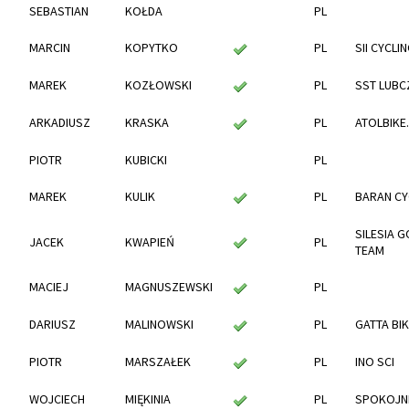
SEBASTIAN
KOŁDA
PL
MARCIN
KOPYTKO
PL
SII CYCLI
MAREK
KOZŁOWSKI
PL
SST LUBC
ARKADIUSZ
KRASKA
PL
ATOLBIKE
PIOTR
KUBICKI
PL
MAREK
KULIK
PL
BARAN CY
SILESIA 
JACEK
KWAPIEŃ
PL
TEAM
MACIEJ
MAGNUSZEWSKI
PL
DARIUSZ
MALINOWSKI
PL
GATTA BI
PIOTR
MARSZAŁEK
PL
INO SCI
WOJCIECH
MIĘKINIA
PL
SPOKOJNI