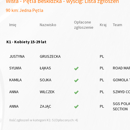
Wisła - Pętla Beskidzka - wyścig: Lista zgłoszeń
90 km: Jedna Pętla
Opłacone
Imię
Nazwisko
Kraj
Team
zgłoszenie
K1 - Kobiety 15-29 lat
JUSTYNA
GRUSZECKA
PL
SYLWIA
ŁĄKAS
PL
ROAD MA
KAMILA
SOJKA
PL
GOMOLA 
ANNA
WILCZEK
PL
SZMYD C
SGS POLA
ANNA
ZAJĄC
PL
SECTION
Ilość zgłoszeń w kategorii K1: 5 (Opłaconych: 4)