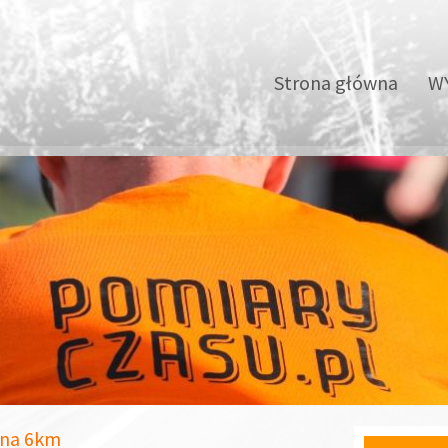
Strona główna
WY
o na 6km