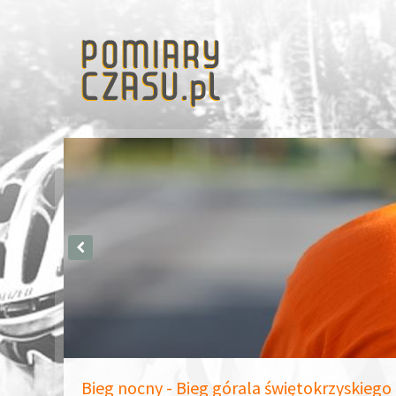
Bieg nocny - Bieg górala świętokrzyskieg