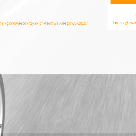
Lista zgłos
char-gor-swietokrzyskich-festiwal-biegowy-2015/