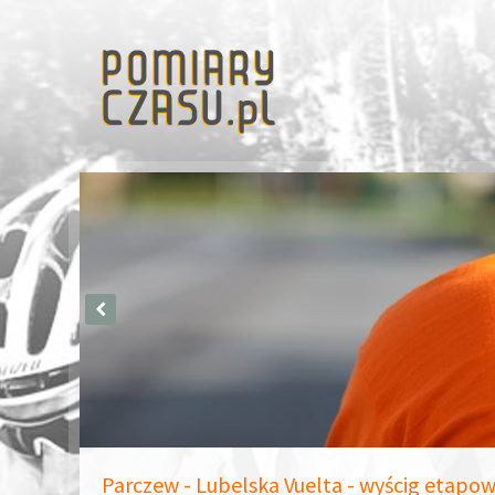
Parczew - Lubelska Vuelta - wyścig etapow