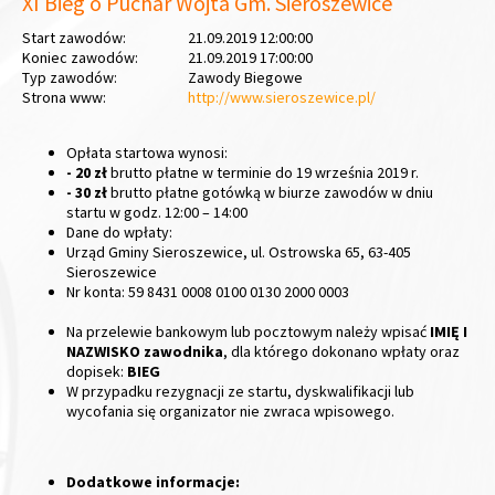
XI Bieg o Puchar Wójta Gm. Sieroszewice
Start zawodów:
21.09.2019 12:00:00
Koniec zawodów:
21.09.2019 17:00:00
Typ zawodów:
Zawody Biegowe
Strona www:
http://www.sieroszewice.pl/
Opłata startowa wynosi:
- 20 zł
brutto płatne w terminie do 19 września 2019 r.
- 30 zł
brutto płatne gotówką w biurze zawodów w dniu
startu w godz. 12:00 – 14:00
Dane do wpłaty:
Urząd Gminy Sieroszewice, ul. Ostrowska 65, 63-405
Sieroszewice
Nr konta: 59 8431 0008 0100 0130 2000 0003
Na przelewie bankowym lub pocztowym należy wpisać
IMIĘ I
NAZWISKO zawodnika
, dla którego dokonano wpłaty oraz
dopisek:
BIEG
W przypadku rezygnacji ze startu, dyskwalifikacji lub
wycofania się organizator nie zwraca wpisowego.
Dodatkowe informacje: