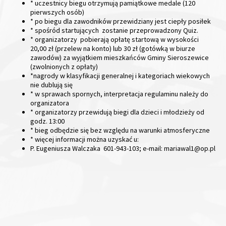
* uczestnicy biegu otrzymują pamiątkowe medale (120
pierwszych osób)
* po biegu dla zawodników przewidziany jest ciepły posiłek
* spośród startujących zostanie przeprowadzony Quiz.
* organizatorzy pobierają opłatę startową w wysokości
20,00 zł (przelew na konto) lub 30 zł (gotówką w biurze
zawodów) za wyjątkiem mieszkańców Gminy Sieroszewice
(zwolnionych z opłaty)
*nagrody w klasyfikacji generalnej i kategoriach wiekowych
nie dublują się
* w sprawach spornych, interpretacja regulaminu należy do
organizatora
* organizatorzy przewidują biegi dla dzieci i młodzieży od
godz. 13:00
* bieg odbędzie się bez względu na warunki atmosferyczne
* więcej informacji można uzyskać u:
P. Eugeniusza Walczaka 601-943-103; e-mail: mariawal1@op.pl